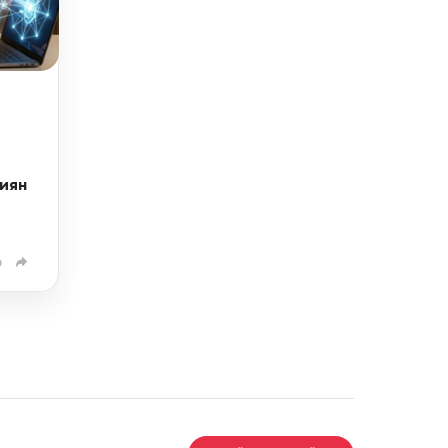
и
иян
0