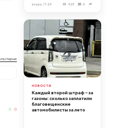
вчера, 17:29
525
0
ла старые
НОВОСТИ
Каждый второй штраф – за
газоны: сколько заплатили
благовещенские
автомобилисты за лето
0
0