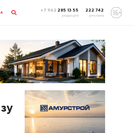
+7 962
285 13 55
222 742
ЛА
редакция
реклама
изу