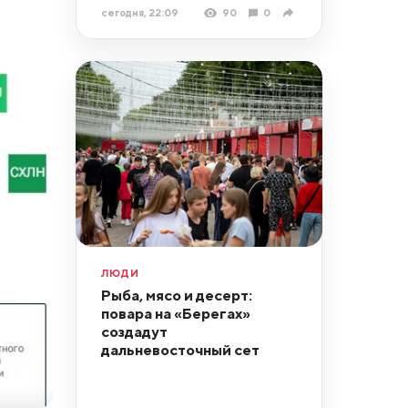
сегодня, 22:09
90
0
ЛЮДИ
Рыба, мясо и десерт:
повара на «Берегах»
создадут
дальневосточный сет