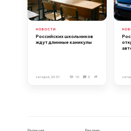
НОВОСТИ
НОВ
Российских школьников
Рос
ждут длинные каникулы
отк
авт
сегодня, 23:01
10
0
сегод
Редакция
Реклама