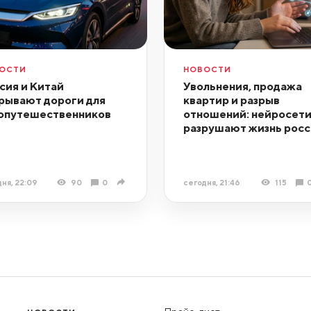
ОСТИ
НОВОСТИ
сия и Китай
Увольнения, продажа
рывают дороги для
квартир и разрыв
опутешественников
отношений: нейросет
разрушают жизнь росс
ня, 22:09
90
0
сегодня, 21:46
115