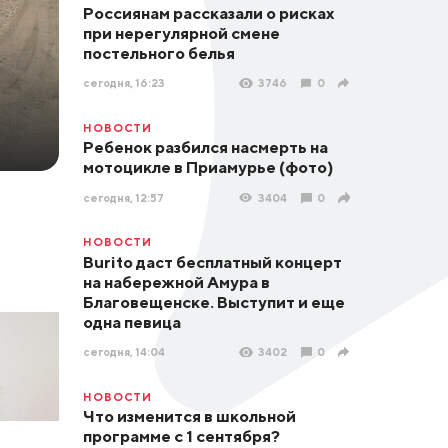
Россиянам рассказали о рисках
при нерегулярной смене
постельного белья
сегодня, 16:23
3746
0
НОВОСТИ
Ребенок разбился насмерть на
мотоцикле в Приамурье (фото)
сегодня, 12:57
3404
0
НОВОСТИ
Burito даст бесплатный концерт
на набережной Амура в
Благовещенске. Выступит и еще
одна певица
сегодня, 14:04
3402
0
НОВОСТИ
Что изменится в школьной
программе с 1 сентября?