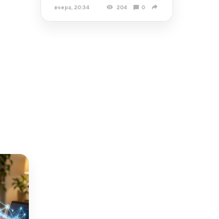
вчера, 20:34
204
0