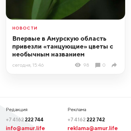
НОВОСТИ
Впервые в Амурскую область
привезли «танцующие» цветы с
необычным названием
сегодня, 15:46
98
0
Редакция
Реклама
+7 4162
222 744
+7 4162
222 742
info@amur.life
reklama@amur.life