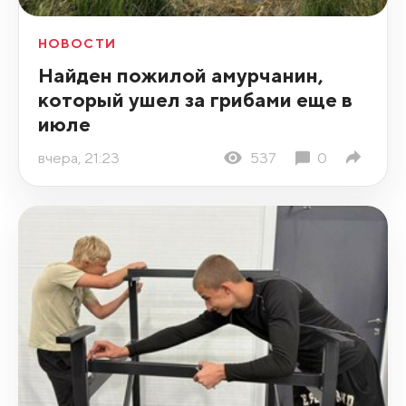
НОВОСТИ
Найден пожилой амурчанин,
который ушел за грибами еще в
июле
вчера, 21:23
537
0