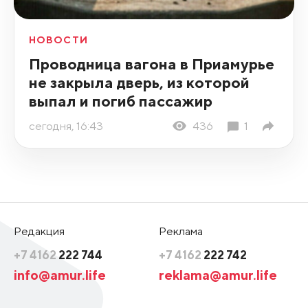
НОВОСТИ
Проводница вагона в Приамурье
не закрыла дверь, из которой
выпал и погиб пассажир
сегодня, 16:43
436
1
Редакция
Реклама
+7 4162
222 744
+7 4162
222 742
info@amur.life
reklama@amur.life