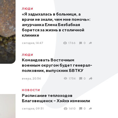
ЛЮДИ
«Я задыхалась в больнице, а
врачи не знали, чем мне помочь»:
амурчанка Елена Безбабная
борется за жизнь в столичной
клинике
сегодня, 14:47
1766
0
ЛЮДИ
Командовать Восточным
военным округом будет генерал-
полковник, выпускник БВТКУ
вчера, 20:54
1754
0
НОВОСТИ
Расписание теплоходов
Благовещенск – Хэйхэ изменили
сегодня, 09:51
1610
0