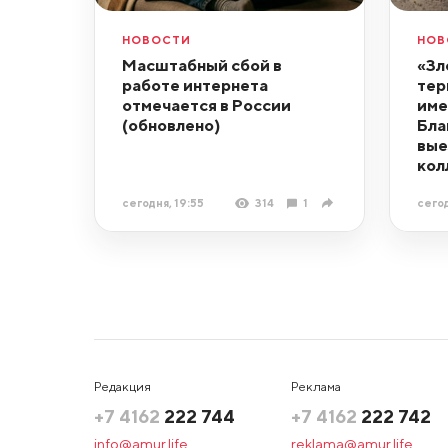
НОВОСТИ
НОВ
Масштабный сбой в
«Зл
работе интернета
тер
отмечается в России
име
(обновлено)
Бла
вые
кол
сегодня, 19:55
314
1
сегод
Редакция
Реклама
+7 4162
222 744
+7 4162
222 742
info@amur.life
reklama@amur.life