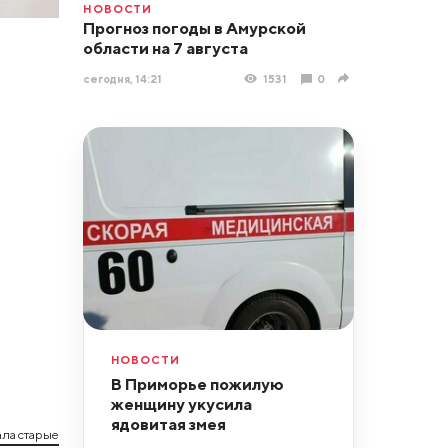
НОВОСТИ
Прогноз погоды в Амурской
области на 7 августа
сегодня, 14:21
1531
0
НОВОСТИ
В Приморье пожилую
женщину укусила
ядовитая змея
ла старые