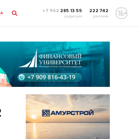
+7 962
285 13 55
222 742
ЛА
редакция
реклама
2