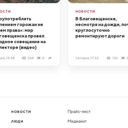
ОСТИ
НОВОСТИ
оупотреблять
В Благовещенске,
пением горожан не
несмотря на дожди, по
ем права»: мэр
круглосуточно
говещенска провел
ремонтируют дороги
здное совещание на
лекторе (видео)
ня, 19:48
248
0
сегодня, 17:32
126
Прайс-лист
НОВОСТИ
Медиакит
ЛЮДИ