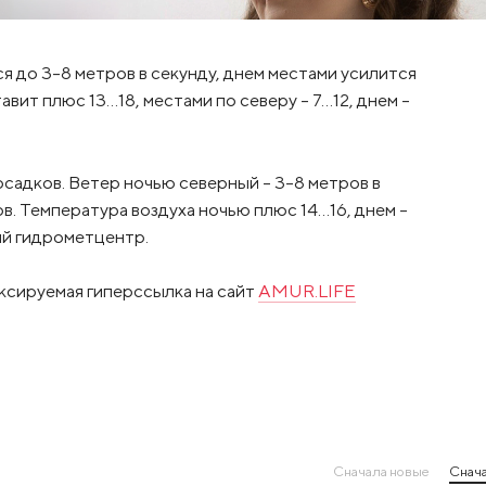
 до 3-8 метров в секунду, днем местами усилится
авит плюс 13…18, местами по северу – 7…12, днем –
садков. Ветер ночью северный – 3-8 метров в
в. Температура воздуха ночью плюс 14…16, днем –
ий гидрометцентр.
ксируемая гиперссылка на сайт
AMUR.LIFE
Сначала новые
Снача