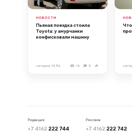
НОВОСТИ
НОВ
Пьяная поездка стоила
Что
Toyota: у амурчанки
про
конфисковали машину
сегодня, 10:56
16
0
сегод
Редакция
Реклама
+7 4162
222 744
+7 4162
222 742