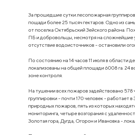
За прошедшие сутки лесопожарная группиров
пощади более 25 тысяч гектаров. Одно из сам
от поселка Октябрьский Зейского района. По
ПБ и добровольцы, несмотря на сложнейшие у
отсутствие водоисточников – остановили огон
По состоянию на 14 часов 11 июля в области д
локализованы на общей площади 6008 га. 24 
зоне контроля.
На тушении всех пожаров задействовано 578 ч
группировки – почти 170 человек – работает в
природных пожаров, пять из которых находят
мониторинга, четыре возгорания с удаленнос
Золотая гора, Дугда, Огорон и Ивановка – лок