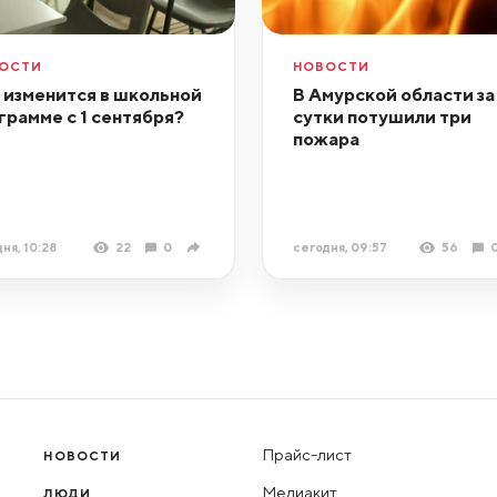
ОСТИ
НОВОСТИ
 изменится в школьной
В Амурской области за
грамме с 1 сентября?
сутки потушили три
пожара
ня, 10:28
22
0
сегодня, 09:57
56
Прайс-лист
НОВОСТИ
Медиакит
ЛЮДИ