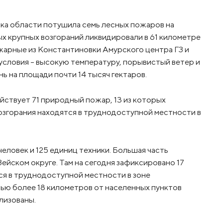
ка области потушила семь лесных пожаров на
ых крупных возгораний ликвидировали в 61 километре
жарные из Константиновки Амурского центра ГЗ и
словия – высокую температуру, порывистый ветер и
ь на площади почти 14 тысяч гектаров.
ействует 71 природный пожар, 13 из которых
возгорания находятся в труднодоступной местности в
еловек и 125 единиц техники. Большая часть
 Зейском округе. Там на сегодня зафиксировано 17
ся в труднодоступной местности в зоне
тью более 18 километров от населенных пунктов
ализованы.