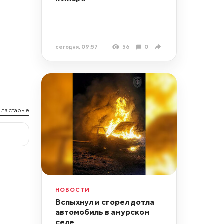
сегодня, 09:57
56
0
ла старые
НОВОСТИ
Вспыхнул и сгорел дотла
автомобиль в амурском
селе