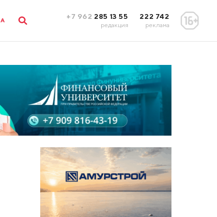
+7 962
285 13 55
222 742
ЛА
редакция
реклама
и