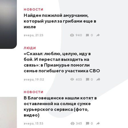
НОВОСТИ
Найден пожилой амурчанин,
который ушел за грибами еще в
июле
вчера, 21:23
940
0
ЛЮДИ
«Сказал: люблю, целую, иду в
бой. И перестал выходить на
связь»: в Приамурье помогли
семье погибшего участника СВО
вчера, 19:02
403
0
НОВОСТИ
В Благовещенске нашли котят в
оставленной на солнце сумке
курьерского сервиса (фото,
видео)
вчера, 15:53
345
0