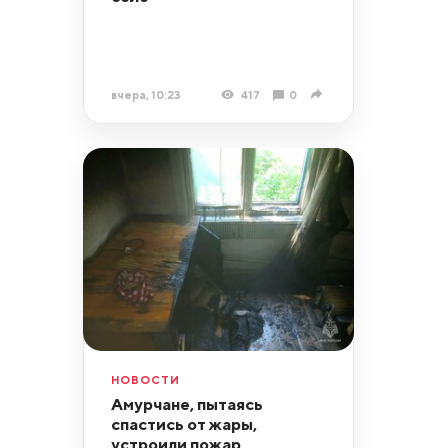
вчера, 10:23
417
0
НОВОСТИ
Амурчане, пытаясь
спастись от жары,
устроили пожар