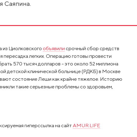
я Саяпина.
а из Циолковского
объявили
срочный сбор средств
ая пересадка легких. Операцию готовы провести
брать 570 тысяч долларов – это около 52 миллиона
кой детской клинической больнице (РДКБ) в Москве
вают состояние Леши как крайне тяжелое. Историю
зникли такие серьезные проблемы со здоровьем,
ксируемая гиперссылка на сайт
AMUR.LIFE