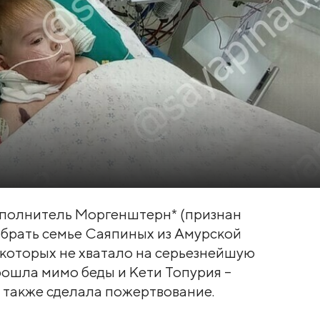
сполнитель Моргенштерн* (признан
обрать семье Саяпиных из Амурской
 которых не хватало на серьезнейшую
рошла мимо беды и Кети Топурия –
я также сделала пожертвование.