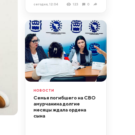
сегодня, 12:04
123
0
НОВОСТИ
Семья погибшего на СВО
амурчанина долгие
месяцы ждала ордена
сына