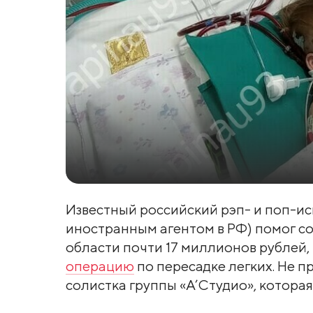
Известный российский рэп- и поп-и
иностранным агентом в РФ) помог с
области почти 17 миллионов рублей,
операцию
по пересадке легких. Не п
солистка группы «А’Студио», котора