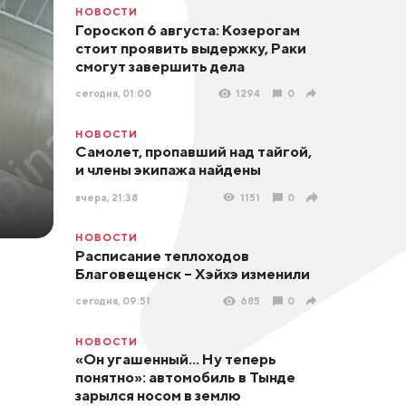
НОВОСТИ
Гороскоп 6 августа: Козерогам
стоит проявить выдержку, Раки
смогут завершить дела
сегодня, 01:00
1294
0
НОВОСТИ
Самолет, пропавший над тайгой,
и члены экипажа найдены
вчера, 21:38
1151
0
НОВОСТИ
Расписание теплоходов
Благовещенск – Хэйхэ изменили
сегодня, 09:51
685
0
НОВОСТИ
«Он угашенный... Ну теперь
понятно»: автомобиль в Тынде
зарылся носом в землю