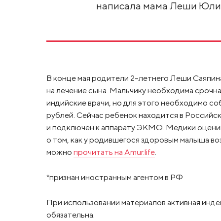
написала мама Леши Юли
В конце мая родители 2-летнего Леши Саяпин
на лечение сына. Мальчику необходима срочн
индийские врачи, но для этого необходимо со
рублей. Сейчас ребенок находится в Российс
и подключен к аппарату ЭКМО. Медики оцени
о том, как у родившегося здоровым малыша во
можно
прочитать на Amur.life
.
*признан иностранным агентом в РФ
При использовании материалов активная инде
обязательна.