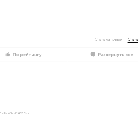
Сначала новые
Снача
По рейтингу
Развернуть все
авить комментарий.