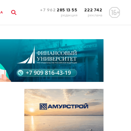
+7 962
285 13 55
222 742
ЛА
редакция
реклама