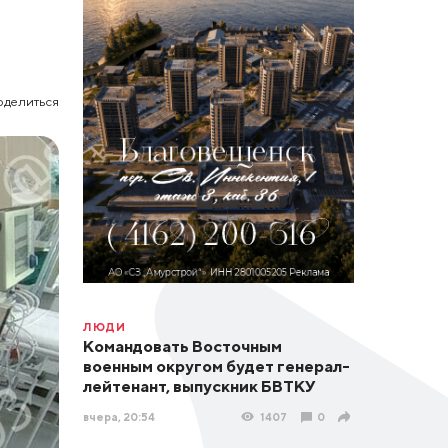
оделиться
ЛЮДИ
Командовать Восточным
военным округом будет генерал-
лейтенант, выпускник БВТКУ
вчера, 20:54
1407
0