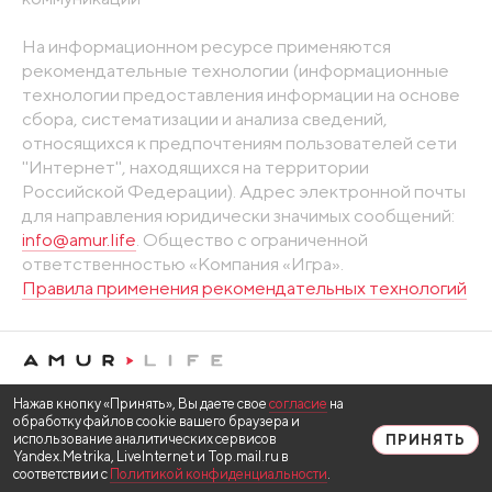
На информационном ресурсе применяются
рекомендательные технологии (информационные
технологии предоставления информации на основе
сбора, систематизации и анализа сведений,
относящихся к предпочтениям пользователей сети
"Интернет", находящихся на территории
Российской Федерации). Адрес электронной почты
для направления юридически значимых сообщений:
info@amur.life
. Общество с ограниченной
ответственностью «Компания «Игра».
Правила применения рекомендательных технологий
Нажав кнопку «Принять», Вы даете свое
согласие
на
обработку файлов cookie вашего браузера и
использование аналитических сервисов
ПРИНЯТЬ
Yandex.Metrika, LiveInternet и Top.mail.ru в
соответствии с
Политикой конфиденциальности
.