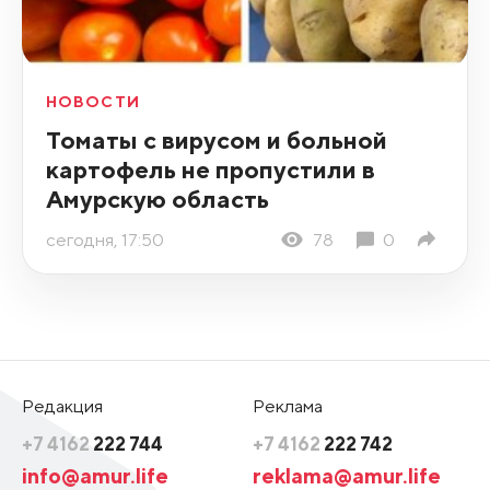
НОВОСТИ
Томаты с вирусом и больной
картофель не пропустили в
Амурскую область
сегодня, 17:50
78
0
Редакция
Реклама
+7 4162
222 744
+7 4162
222 742
info@amur.life
reklama@amur.life