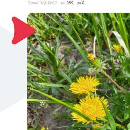
17 мая 2024, 13:09
859
0