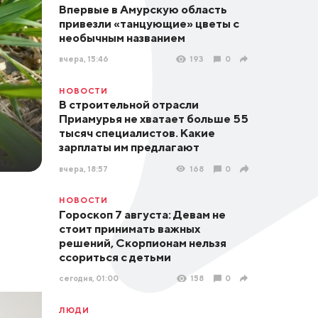
Впервые в Амурскую область
привезли «танцующие» цветы с
необычным названием
вчера, 15:46
193
0
НОВОСТИ
В строительной отрасли
Приамурья не хватает больше 55
тысяч специалистов. Какие
зарплаты им предлагают
вчера, 18:57
168
0
НОВОСТИ
Гороскоп 7 августа: Девам не
стоит принимать важных
решений, Скорпионам нельзя
ссориться с детьми
сегодня, 01:00
158
0
ЛЮДИ