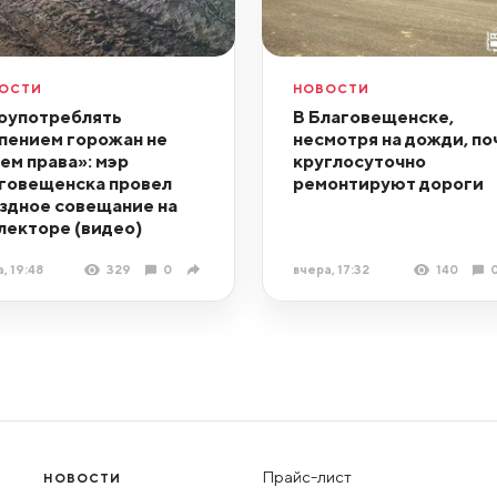
ОСТИ
НОВОСТИ
оупотреблять
В Благовещенске,
пением горожан не
несмотря на дожди, по
ем права»: мэр
круглосуточно
говещенска провел
ремонтируют дороги
здное совещание на
лекторе (видео)
, 19:48
329
0
вчера, 17:32
140
Прайс-лист
НОВОСТИ