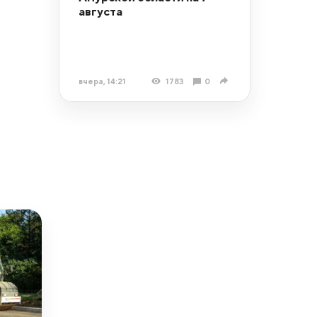
августа
вчера, 14:21
1783
0