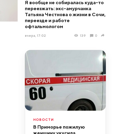
Я вообще не собиралась куда-то
переезжать: экс-амурчанка
Татьяна Честнова о жизни в Сочи,
переезде и работе
офтальмологом
вчера, 17:02
139
0
НОВОСТИ
В Приморье пожилую
женщину укусила