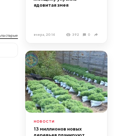
ядовитая змея
вчера, 20:14
392
0
ла старые
НОВОСТИ
13 миллионов новых
деревьев планируют