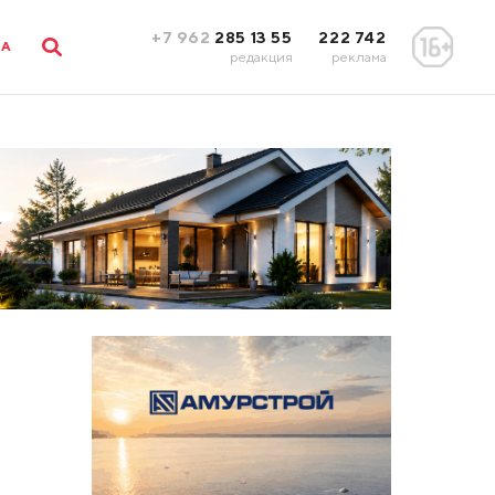
+7 962
285 13 55
222 742
ЛА
редакция
реклама