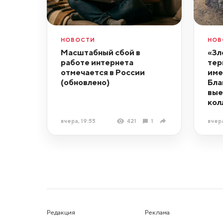
НОВОСТИ
НОВ
Масштабный сбой в
«Зл
работе интернета
тер
отмечается в России
име
(обновлено)
Бла
вые
кол
вчера, 19:55
421
1
вчера
Редакция
Реклама