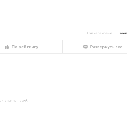
Сначала новые
Снача
По рейтингу
Развернуть все
авить комментарий.