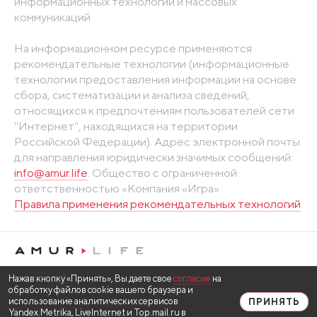
информационных технологий и массовых
коммуникаций
На информационном ресурсе применяются
рекомендательные технологии (информационные
технологии предоставления информации на основе
сбора, систематизации и анализа сведений,
относящихся к предпочтениям пользователей сети
"Интернет", находящихся на территории
Российской Федерации). Адрес электронной почты
для направления юридически значимых сообщений:
info@amur.life
. Общество с ограниченной
ответственностью «Компания «Игра».
Правила применения рекомендательных технологий
Нажав кнопку «Принять», Вы даете свое
согласие
на
обработку файлов cookie вашего браузера и
использование аналитических сервисов
ПРИНЯТЬ
Yandex.Metrika, LiveInternet и Top.mail.ru в