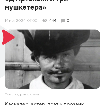
мушкетера»
14 мая 2024, 07:00
444
0
Фото: кадр из фильма
Каскадер, актер, поэт и прозаик