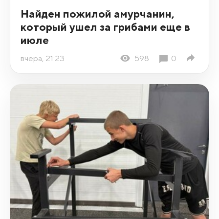
Найден пожилой амурчанин,
который ушел за грибами еще в
июле
вчера, 21:23
598
0