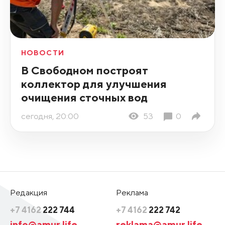
НОВОСТИ
В Свободном построят
коллектор для улучшения
очищения сточных вод
сегодня, 20:00
53
0
Редакция
Реклама
+7 4162
222 744
+7 4162
222 742
info@amur.life
reklama@amur.life