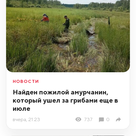
НОВОСТИ
Найден пожилой амурчанин,
который ушел за грибами еще в
июле
вчера, 21:23
737
0