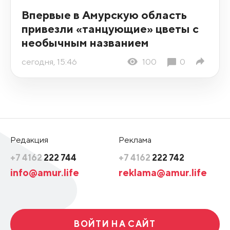
Впервые в Амурскую область
привезли «танцующие» цветы с
необычным названием
сегодня, 15:46
100
0
Редакция
Реклама
+7 4162
222 744
+7 4162
222 742
info@amur.life
reklama@amur.life
ВОЙТИ НА САЙТ