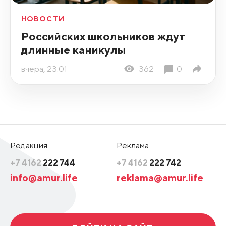
НОВОСТИ
Российских школьников ждут
длинные каникулы
вчера, 23:01
362
0
Редакция
Реклама
+7 4162
222 744
+7 4162
222 742
info@amur.life
reklama@amur.life