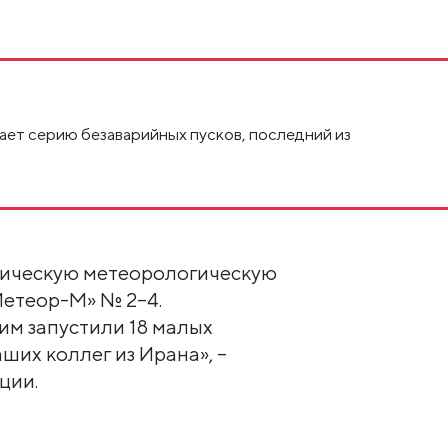
ет серию безаварийных пусков, последний из
мическую метеорологическую
Метеор-М» № 2–4.
ним запустили 18 малых
аших коллег из Ирана», –
ции.