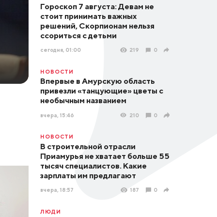
Гороскоп 7 августа: Девам не
стоит принимать важных
решений, Скорпионам нельзя
ссориться с детьми
сегодня, 01:00
219
0
НОВОСТИ
Впервые в Амурскую область
привезли «танцующие» цветы с
необычным названием
вчера, 15:46
210
0
НОВОСТИ
В строительной отрасли
Приамурья не хватает больше 55
тысяч специалистов. Какие
зарплаты им предлагают
вчера, 18:57
187
0
ЛЮДИ