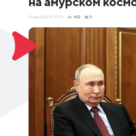
на амурском косм
12 марта 2024, 10:24
652
0