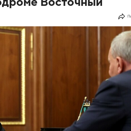
одроме Восточный
П