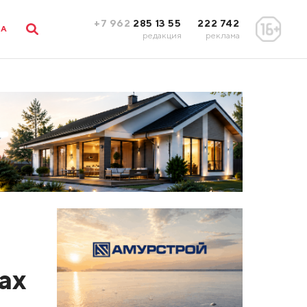
+7 962
285 13 55
222 742
ЛА
редакция
реклама
ах