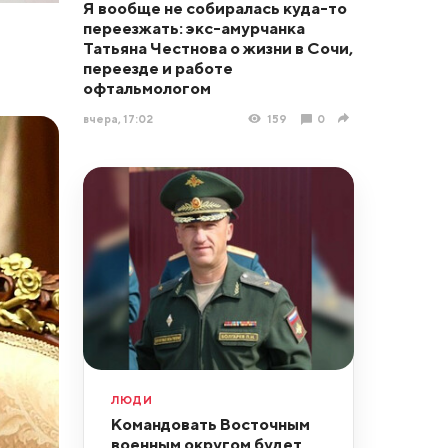
Я вообще не собиралась куда-то
переезжать: экс-амурчанка
Татьяна Честнова о жизни в Сочи,
переезде и работе
офтальмологом
вчера, 17:02
159
0
ЛЮДИ
Командовать Восточным
военным округом будет