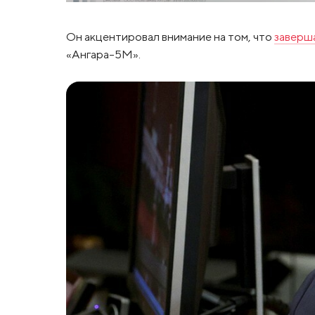
Он акцентировал внимание на том, что
заверш
«Ангара-5М».