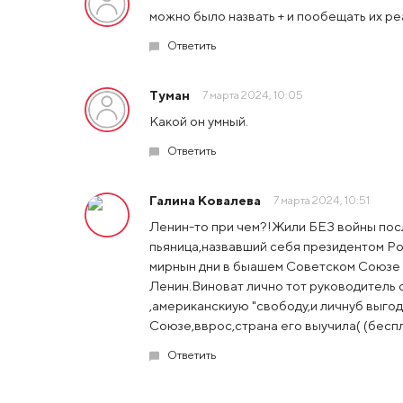
можно было назвать + и пообещать их реа
Ответить
Туман
7 марта 2024, 10:05
Какой он умный.
Ответить
Галина Ковалева
7 марта 2024, 10:51
Ленин-то при чем?!Жили БЕЗ войны после
пьяница,назвавший себя президентом Рос
мирнын дни в быашем Советском Союзе и
Ленин.Виноват лично тот руководитель 
,американскиую "свободу,и личнуб выго
Союзе,вврос,страна его выучила( (бесп
Ответить