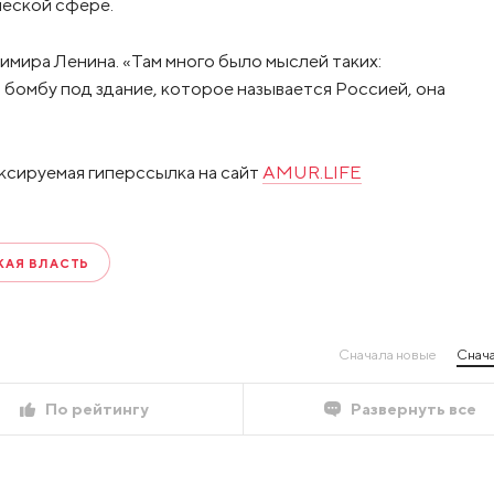
ческой сфере.
имира Ленина. «Там много было мыслей таких:
 бомбу под здание, которое называется Россией, она
ксируемая гиперссылка на сайт
AMUR.LIFE
АЯ ВЛАСТЬ
Сначала новые
Снача
По рейтингу
Развернуть все