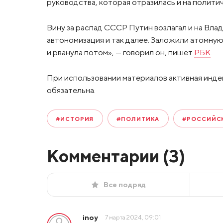
руководства, которая отразилась и на полити
Вину за распад СССР Путин возлагал и на Влад
автономизация и так далее. Заложили атомную
и рванула потом», — говорил он, пишет
РБК
.
При использовании материалов активная инде
обязательна.
#ИСТОРИЯ
#ПОЛИТИКА
#РОССИЙСК
Комментарии (
3
)
Все подряд
inoy
7 марта 2024, 09:01