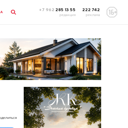
+7 962
285 13 55
222 742
ЛА
редакция
реклама
оделиться