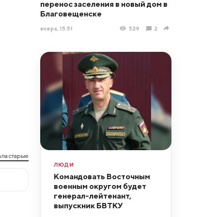
перенос заселения в новый дом в
Благовещенске
вчера, 15:51
529
2
ла старые
ЛЮДИ
Командовать Восточным
военным округом будет
генерал-лейтенант,
выпускник БВТКУ