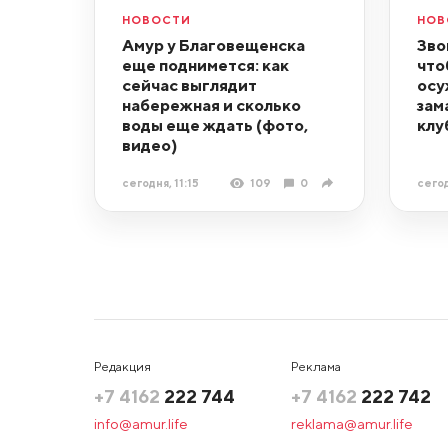
НОВОСТИ
НОВ
Амур у Благовещенска
Зво
еще поднимется: как
что
сейчас выглядит
осу
набережная и сколько
зам
воды еще ждать (фото,
клу
видео)
сегодня, 11:15
109
0
сегод
Редакция
Реклама
+7 4162
222 744
+7 4162
222 742
info@amur.life
reklama@amur.life