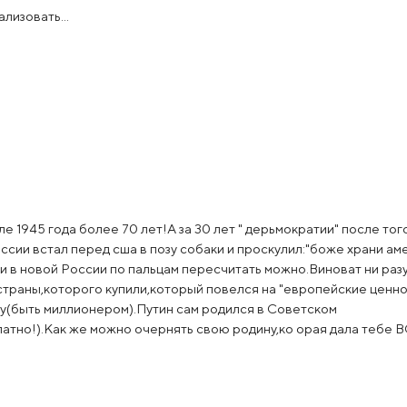
лизовать...
 1945 года более 70 лет!А за 30 лет " дерьмократии" после того
сии встал перед сша в позу собаки и проскулил:"боже храни ам
 в новой России по пальцам пересчитать можно.Виноват ни разу
страны,которого купили,который повелся на "европейские ценно
ду(быть миллионером).Путин сам родился в Советском
латно!).Как же можно очернять свою родину,ко орая дала тебе 