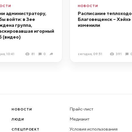
ОСТИ
НОВОСТИ
ни администратору,
Расписание теплоходо
бы войти: в Зее
Благовещенск – Хэйхэ
ждена группа,
изменили
аскировавшая игорный
б (видео)
ня, 10:41
81
0
сегодня, 09:51
391
Прайс-лист
НОВОСТИ
Медиакит
ЛЮДИ
Условия использования
СПЕЦПРОЕКТ