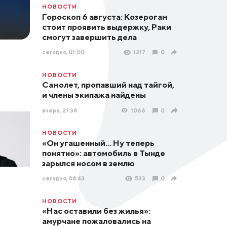
НОВОСТИ
Гороскоп 6 августа: Козерогам
стоит проявить выдержку, Раки
смогут завершить дела
сегодня, 01:00
1217
0
НОВОСТИ
Самолет, пропавший над тайгой,
и члены экипажа найдены
вчера, 21:38
1066
0
НОВОСТИ
«Он угашенный... Ну теперь
понятно»: автомобиль в Тынде
зарылся носом в землю
сегодня, 08:43
533
0
НОВОСТИ
«Нас оставили без жилья»:
амурчане пожаловались на