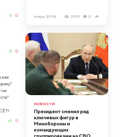
0
0
вчера, 20:54
2395
0
0
0
,как
ерику"
 не
сти"
НОВОСТИ
ВСЁ?!
Президент сменил ряд
ключевых фигур в
+2
0
Минобороны и
командующих
группировками на СВО