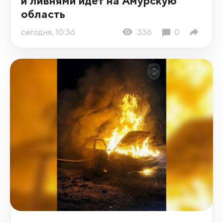
и ливнями идет на Амурскую
область
сегодня, 10:36
336
0