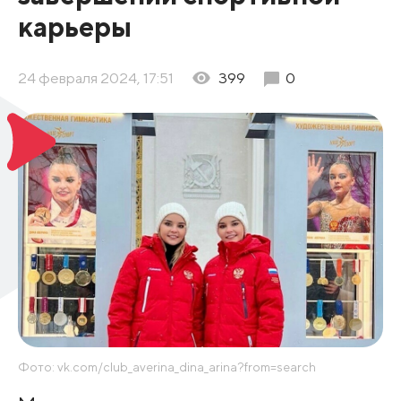
карьеры
24 февраля 2024, 17:51
399
0
Фото: vk.com/club_averina_dina_arina?from=search