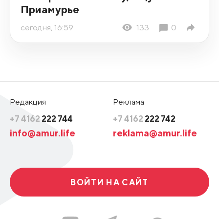
Приамурье
сегодня, 16:59
133
0
Редакция
Реклама
+7 4162
222 744
+7 4162
222 742
info@amur.life
reklama@amur.life
ВОЙТИ НА САЙТ