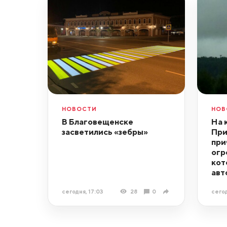
НОВОСТИ
НОВ
В Благовещенске
На 
засветились «зебры»
При
при
огр
кот
авт
сегодня, 17:03
28
0
сегод