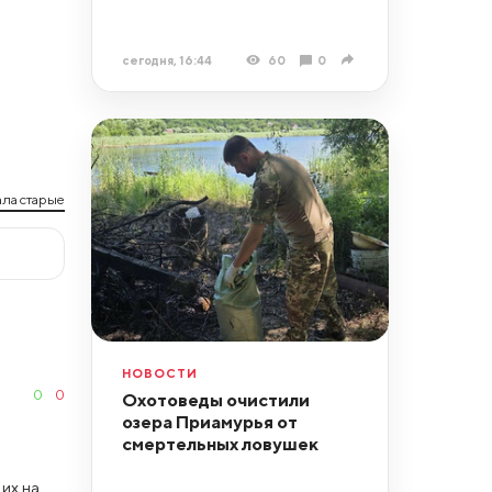
сегодня, 16:44
60
0
ла старые
НОВОСТИ
0
0
Охотоведы очистили
озера Приамурья от
смертельных ловушек
их на