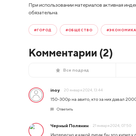
При использовании материалов активная инде
обязательна.
#ГОРОД
#ОБЩЕСТВО
#ЭКОНОМИК
Комментарии (
2
)
Все подряд
inoy
20 января 2024, 13:44
150-300р на авито, кто за них давал 200
Ответить
Черный Полянин
21 января 2024, 07:50
Интересно и какой дурак бы это купил у 