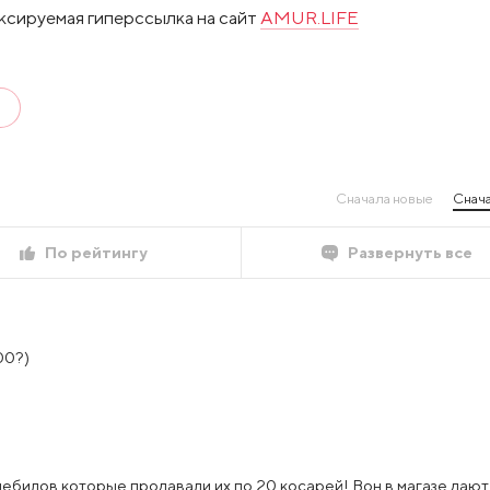
ксируемая гиперссылка на сайт
AMUR.LIFE
А
Сначала новые
Снача
По рейтингу
Развернуть все
00?)
дебилов которые продавали их по 20 косарей! Вон в магазе дают 