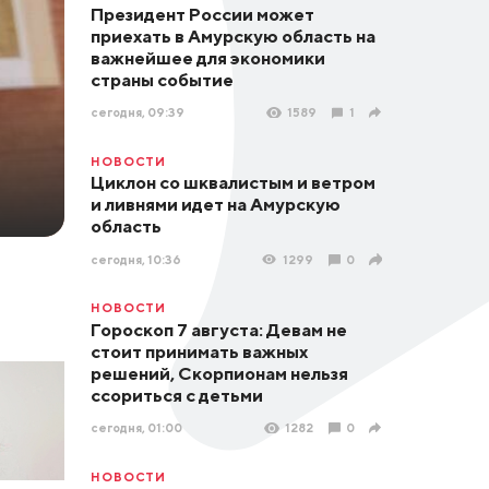
Президент России может
приехать в Амурскую область на
важнейшее для экономики
страны событие
сегодня, 09:39
1589
1
НОВОСТИ
Циклон со шквалистым и ветром
и ливнями идет на Амурскую
область
сегодня, 10:36
1299
0
НОВОСТИ
Гороскоп 7 августа: Девам не
стоит принимать важных
решений, Скорпионам нельзя
ссориться с детьми
сегодня, 01:00
1282
0
НОВОСТИ