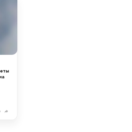
кеты
ма
0