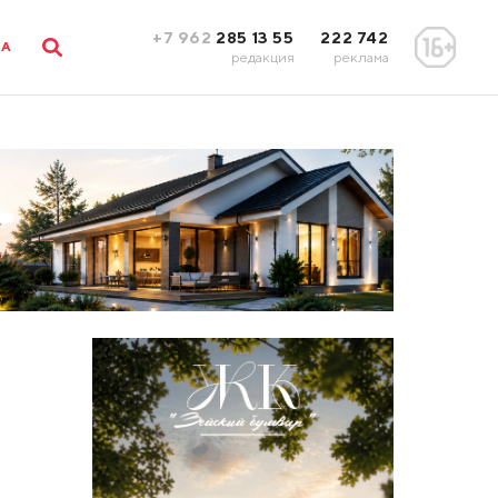
+7 962
285 13 55
222 742
ЛА
редакция
реклама
,