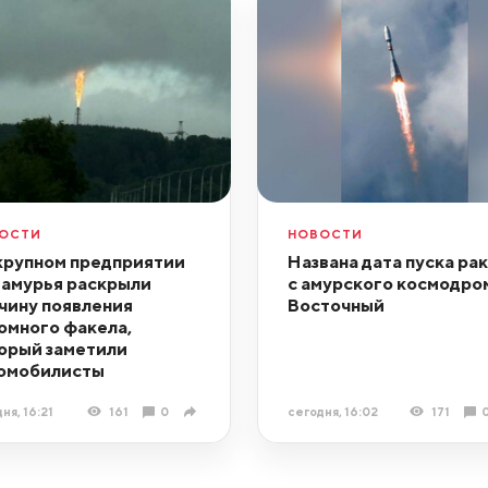
ОСТИ
НОВОСТИ
крупном предприятии
Названа дата пуска ра
амурья раскрыли
с амурского космодро
чину появления
Восточный
омного факела,
орый заметили
омобилисты
ня, 16:21
161
0
сегодня, 16:02
171