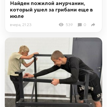
Найден пожилой амурчанин,
который ушел за грибами еще в
июле
вчера, 21:23
539
0