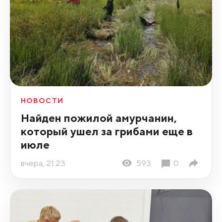
НОВОСТИ
Найден пожилой амурчанин,
который ушел за грибами еще в
июле
вчера, 21:23
593
0