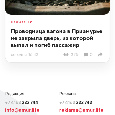
НОВОСТИ
Проводница вагона в Приамурье
не закрыла дверь, из которой
выпал и погиб пассажир
сегодня, 16:43
375
0
Редакция
Реклама
+7 4162
222 744
+7 4162
222 742
info@amur.life
reklama@amur.life