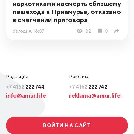
наркотиками насмерть сбившему
пешехода в Приамурье, отказано
в смягчении приговора
сегодня, 16:07
82
0
Редакция
Реклама
+7 4162
222 744
+7 4162
222 742
info@amur.life
reklama@amur.life
ВОЙТИ НА САЙТ