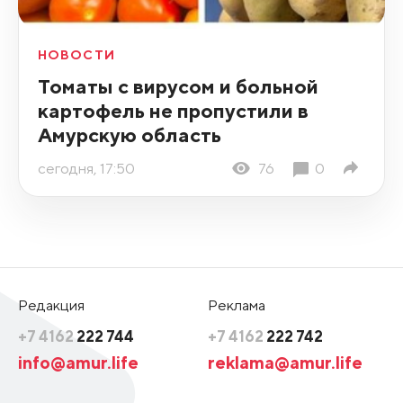
НОВОСТИ
Томаты с вирусом и больной
картофель не пропустили в
Амурскую область
сегодня, 17:50
76
0
Редакция
Реклама
+7 4162
222 744
+7 4162
222 742
info@amur.life
reklama@amur.life