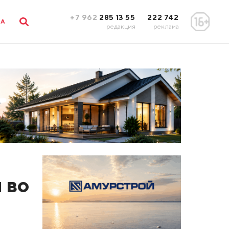
+7 962
285 13 55
222 742
ЛА
редакция
реклама
 во