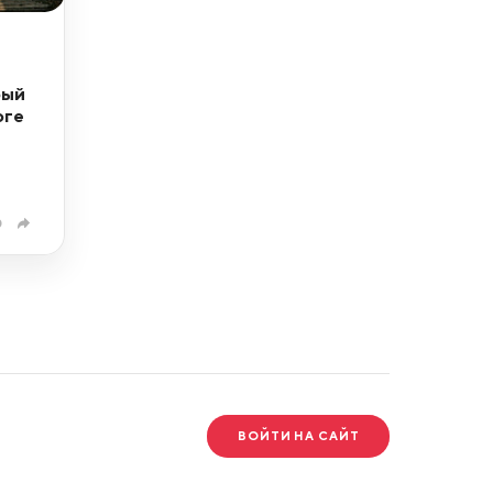
рый
оге
0
ВОЙТИ НА САЙТ