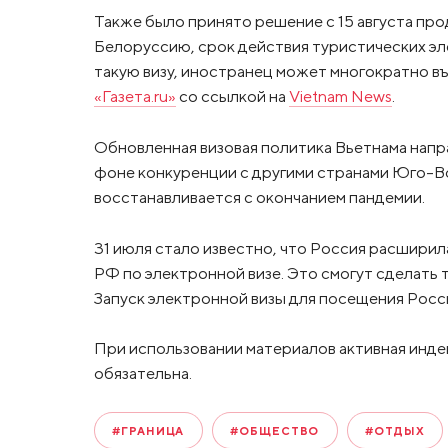
Также было принято решение с 15 августа про
Белоруссию, срок действия туристических эле
такую визу, иностранец может многократно въ
«Газета.ru»
со ссылкой на
Vietnam News
.
Обновленная визовая политика Вьетнама напр
фоне конкуренции с другими странами Юго-В
восстанавливается с окончанием пандемии.
31 июля стало известно, что Россия расширил
РФ по электронной визе. Это смогут сделать
Запуск электронной визы для посещения Росси
При использовании материалов активная инде
обязательна.
#ГРАНИЦА
#ОБЩЕСТВО
#ОТДЫХ