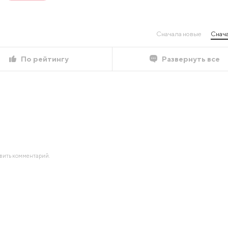
Сначала новые
Снача
По рейтингу
Развернуть все
авить комментарий.