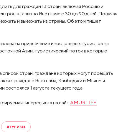
длить для граждан 13 стран, включая Россию и
ктронных виз во Вьетнаме с 30 до 90 дней. Получая
езжать и выезжать из страны. Об этом пишет
авлена на привлечение иностранных туристов на
осточной Азии, туристический поток в которые
а список стран, граждане которых могут посещать
 также граждане Вьетнама, Камбоджи и Мьянмы.
и состоялся 1 августа текущего года.
ксируемая гиперссылка на сайт
AMUR.LIFE
#ТУРИЗМ