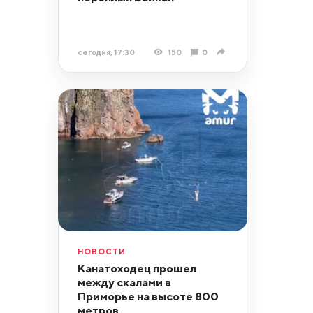
сегодня, 17:30
150
0
НОВОСТИ
Канатоходец прошел
между скалами в
Приморье на высоте 800
метров