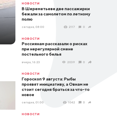
НОВОСТИ
В Шереметьеве две пассажирки
бежали за самолетом по летному
полю
сегодня, 08:00
2117
0
НОВОСТИ
Россиянам рассказали о рисках
при нерегулярной смене
постельного белья
вчера, 16:23
2039
0
НОВОСТИ
Гороскоп 9 августа: Рыбы
проявят инициативу, а Овнам не
стоит сегодня браться за что-то
новое
сегодня, 01:00
1042
0
НОВОСТИ