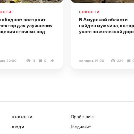
ОСТИ
НОВОСТИ
вободном построят
В Амурской области
лектор для улучшения
найден мужчина, кото
щения сточных вод
ушел по железной дор
ня, 20:00
11
0
сегодня, 19:00
229
Прайс-лист
НОВОСТИ
Медиакит
ЛЮДИ