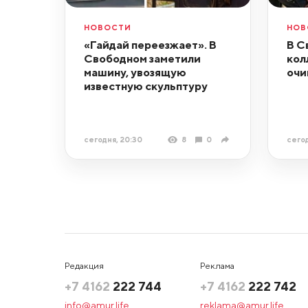
НОВОСТИ
НОВ
«Гайдай переезжает». В
В С
Свободном заметили
кол
машину, увозящую
очи
известную скульптуру
сегодня, 20:30
8
0
сегод
Редакция
Реклама
+7 4162
222 744
+7 4162
222 742
info@amur.life
reklama@amur.life