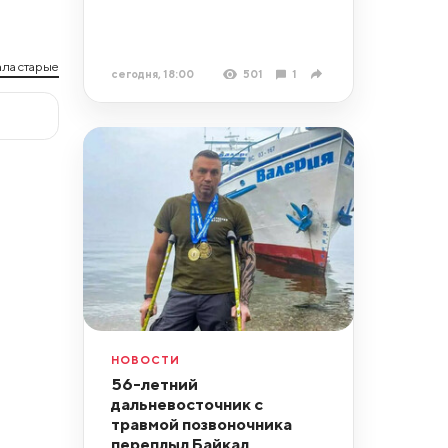
ла старые
сегодня, 18:00
501
1
НОВОСТИ
56-летний
дальневосточник с
травмой позвоночника
переплыл Байкал