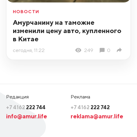
НОВОСТИ
Амурчанину на таможне
изменили цену авто, купленного
в Китае
сегодня, 11:22
249
0
Редакция
Реклама
+7 4162
222 744
+7 4162
222 742
info@amur.life
reklama@amur.life