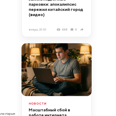
парковки: апокалипсис
пережил китайский город
(видео)
вчера, 21:01
448
0
НОВОСТИ
Масштабный сбой в
ла старые
работе интернета