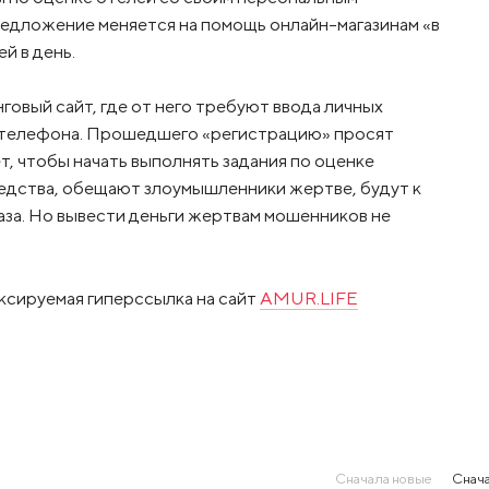
едложение меняется на помощь онлайн-магазинам «в
й в день.
говый сайт, где от него требуют ввода личных
р телефона. Прошедшего «регистрацию» просят
т, чтобы начать выполнять задания по оценке
редства, обещают злоумышленники жертве, будут к
раза. Но вывести деньги жертвам мошенников не
ксируемая гиперссылка на сайт
AMUR.LIFE
Сначала новые
Снача