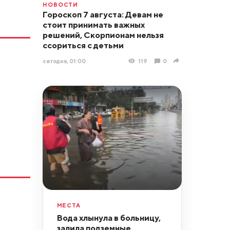
НОВОСТИ
Гороскоп 7 августа: Девам не
стоит принимать важных
решений, Скорпионам нельзя
ссориться с детьми
сегодня, 01:00
119
0
МЕСТА
Вода хлынула в больницу,
залила подземные