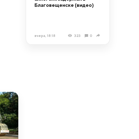
Благовещенске (видео)
вчера, 18:18
323
0