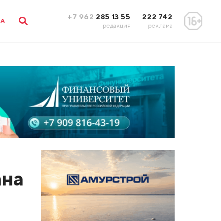
+7 962
285 13 55
222 742
ЛА
редакция
реклама
ана