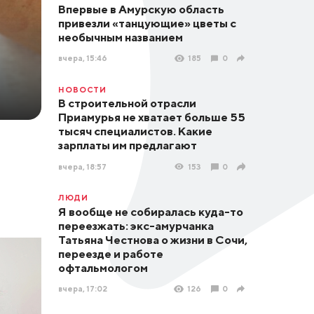
Впервые в Амурскую область
привезли «танцующие» цветы с
необычным названием
вчера, 15:46
185
0
НОВОСТИ
В строительной отрасли
Приамурья не хватает больше 55
тысяч специалистов. Какие
зарплаты им предлагают
вчера, 18:57
153
0
ЛЮДИ
Я вообще не собиралась куда-то
переезжать: экс-амурчанка
Татьяна Честнова о жизни в Сочи,
переезде и работе
офтальмологом
вчера, 17:02
126
0