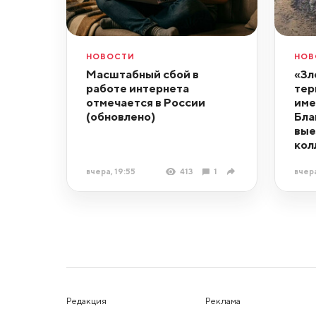
НОВОСТИ
НОВ
Масштабный сбой в
«Зл
работе интернета
тер
отмечается в России
име
(обновлено)
Бла
вые
кол
вчера, 19:55
413
1
вчера
Редакция
Реклама