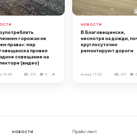
ОСТИ
НОВОСТИ
оупотреблять
В Благовещенске,
пением горожан не
несмотря на дожди, по
ем права»: мэр
круглосуточно
говещенска провел
ремонтируют дороги
здное совещание на
лекторе (видео)
, 19:48
319
0
вчера, 17:32
137
Прайс-лист
НОВОСТИ