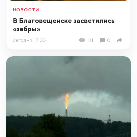
НОВОСТИ
В Благовещенске засветились
«зебры»
сегодня, 17:03
111
0