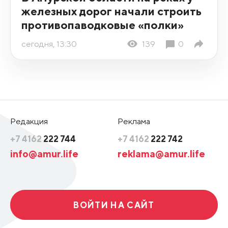
железных дорог начали строить
противопаводковые «полки»
сегодня, 13:30
139
0
Редакция
Реклама
+7 4162
222 744
+7 4162
222 742
info@amur.life
reklama@amur.life
ВОЙТИ НА САЙТ