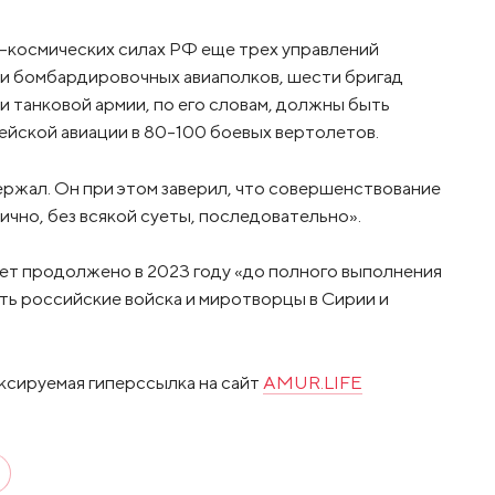
-космических силах РФ еще трех управлений
ми бомбардировочных авиаполков, шести бригад
 танковой армии, по его словам, должны быть
ейской авиации в 80-100 боевых вертолетов.
жал. Он при этом заверил, что совершенствование
чно, без всякой суеты, последовательно».
ет продолжено в 2023 году «до полного выполнения
ть российские войска и миротворцы в Сирии и
ксируемая гиперссылка на сайт
AMUR.LIFE