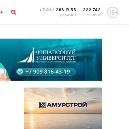
+7 962
285 13 55
222 742
ЛА
редакция
реклама