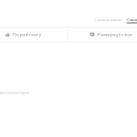
Сначала новые
Снача
По рейтингу
Развернуть все
авить комментарий.