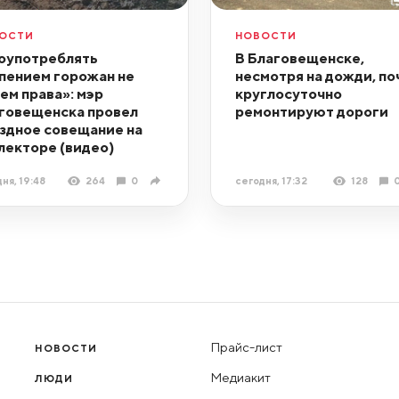
ОСТИ
НОВОСТИ
оупотреблять
В Благовещенске,
пением горожан не
несмотря на дожди, по
ем права»: мэр
круглосуточно
говещенска провел
ремонтируют дороги
здное совещание на
лекторе (видео)
ня, 19:48
264
0
сегодня, 17:32
128
Прайс-лист
НОВОСТИ
Медиакит
ЛЮДИ