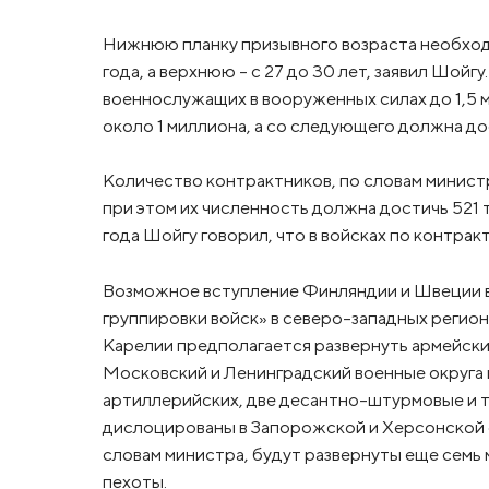
Нижнюю планку призывного возраста необходи
года, а верхнюю - с 27 до 30 лет, заявил Шой
военнослужащих в вооруженных силах до 1,5 м
около 1 миллиона, а со следующего должна дос
Количество контрактников, по словам минист
при этом их численность должна достичь 521 
года Шойгу говорил, что в войсках по контрак
Возможное вступление Финляндии и Швеции 
группировки войск» в северо-западных регион
Карелии предполагается развернуть армейски
Московский и Ленинградский военные округа 
артиллерийских, две десантно-штурмовые и т
дислоцированы в Запорожской и Херсонской о
словам министра, будут развернуты еще семь
пехоты.