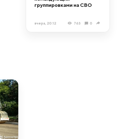
группировками на СВО
вчера, 20:12
763
0