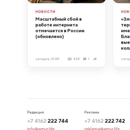
НОВОСТИ
НОВ
Масштабный сбой в
«Зл
работе интернета
тер
отмечается в России
име
(обновлено)
Бла
вые
кол
сегодня, 19:55
338
1
сегод
Редакция
Реклама
+7 4162
222 744
+7 4162
222 742
info@amur.life
reklama@amur.life