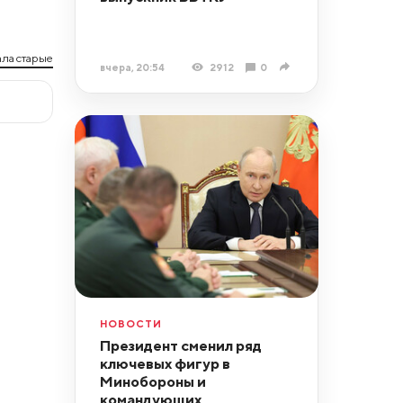
ла старые
вчера, 20:54
2912
0
НОВОСТИ
Президент сменил ряд
ключевых фигур в
Минобороны и
командующих