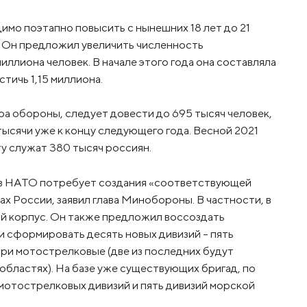
мо поэтапно повысить с нынешних 18 лет до 21
гу. Он предложил увеличить численность
иллиона человек. В начале этого года она составляла
тичь 1,15 миллиона.
ра обороны, следует довести до 695 тысяч человек,
тысячи уже к концу следующего года. Весной 2021
ту служат 380 тысяч россиян.
в НАТО потребует создания «соответствующей
ах России, заявил глава Минобороны. В частности, в
й корпус. Он также предложил воссоздать
и сформировать десять новых дивизий - пять
ри мотострелковые (две из последних будут
бластях). На базе уже существующих бригад, по
 мотострелковых дивизий и пять дивизий морской