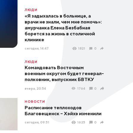
ЛЮДИ
«Я задыхалась в больнице, а
врачи не знали, чем мне помочь»:
амурчанка Елена Безбабная
борется за жизнь в столичной
клинике
сегодня, 14:47
1821
0
ЛЮДИ
Командовать Восточным
военным округом будет генерал-
полковник, выпускник БВТКУ
вчера, 20:54
1764
0
НОВОСТИ
Расписание теплоходов
Благовещенск – Хэйхэ изменили
сегодня, 09:51
1625
0