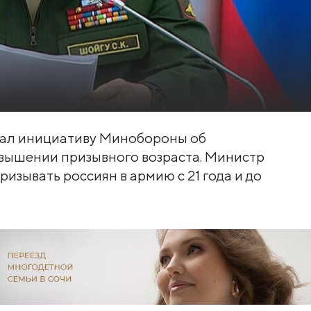
ал инициативу Минобороны об
вышении призывного возраста. Министр
зывать россиян в армию с 21 года и до