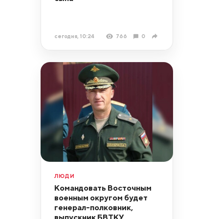
сегодня, 10:24
766
0
ЛЮДИ
Командовать Восточным
военным округом будет
генерал-полковник,
выпускник БВТКУ