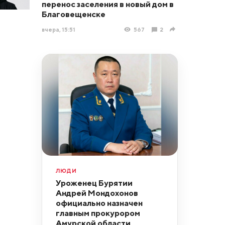
перенос заселения в новый дом в
Благовещенске
вчера, 15:51
567
2
ЛЮДИ
Уроженец Бурятии
Андрей Мондохонов
официально назначен
главным прокурором
Амурской области