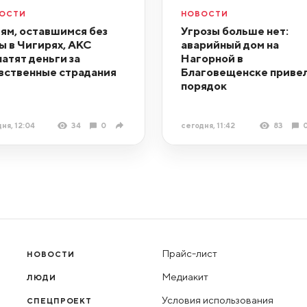
ОСТИ
НОВОСТИ
ям, оставшимся без
Угрозы больше нет:
ы в Чигирях, АКС
аварийный дом на
латят деньги за
Нагорной в
вственные страдания
Благовещенске привел
порядок
ня, 12:04
34
0
сегодня, 11:42
83
Прайс-лист
НОВОСТИ
Медиакит
ЛЮДИ
Условия использования
СПЕЦПРОЕКТ