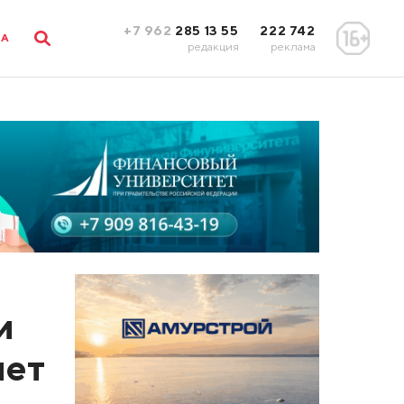
+7 962
285 13 55
222 742
ЛА
редакция
реклама
и
лет