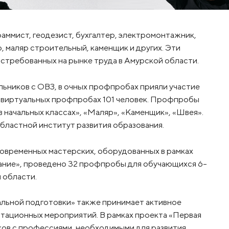
аммист, геодезист, бухгалтер, электромонтажник,
, маляр строительный, каменщик и других. Эти
остребованных на рынке труда в Амурской области.
льников с ОВЗ, в очных профпробах прияли участие
, в виртуальных профпробах 101 человек. Профпробы
 начальных классах», «Маляр», «Каменщик», «Швея».
бластной институт развития образования.
современных мастерских, оборудованных в рамках
ание», проведено 32 профпробы для обучающихся 6–
 области.
ьной подготовки» также принимает активное
тационных мероприятий. В рамках проекта «Первая
ов с профессиями, необходимыми для развития