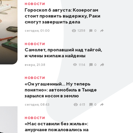
НОВОСТИ
Гороскоп 6 августа: Козерогам
стоит проявить выдержку, Раки
смогут завершить дела
сегодня, 01:00
1258
0
НОВОСТИ
Самолет, пропавший над тайгой,
и члены экипажа найдены
вчера, 21:38
1114
0
НОВОСТИ
«Он угашенный... Ну теперь
понятно»: автомобиль в Тынде
зарылся носом в землю
сегодня, 08:43
615
0
НОВОСТИ
«Нас оставили без жилья»:
амурчане пожаловались на