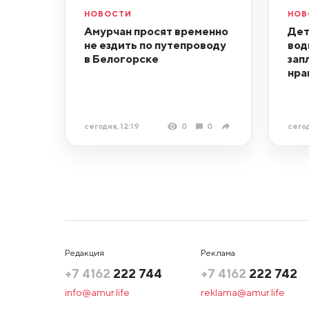
НОВОСТИ
НОВ
Амурчан просят временно
Дет
не ездить по путепроводу
вод
в Белогорске
зап
нра
сегодня, 12:19
0
0
сегод
Редакция
Реклама
+7 4162
222 744
+7 4162
222 742
info@amur.life
reklama@amur.life