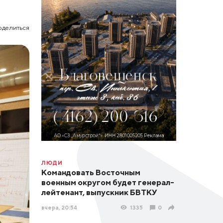
оделиться
ЛЮДИ
Командовать Восточным
военным округом будет генерал-
лейтенант, выпускник БВТКУ
вчера, 20:54
1335
0