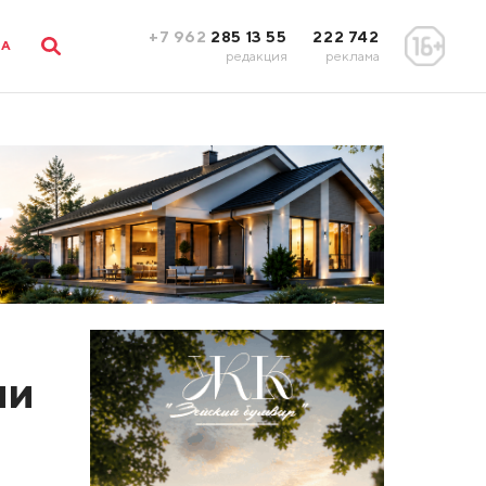
+7 962
285 13 55
222 742
ЛА
редакция
реклама
ли