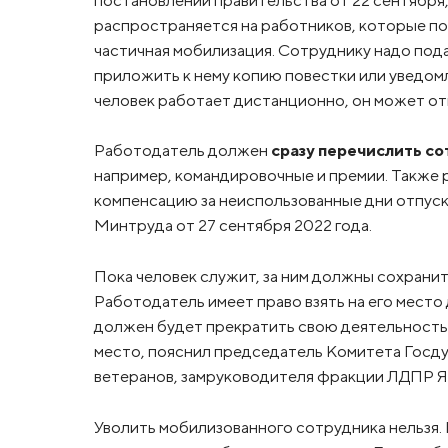
распространяется на работников, которые пош
частичная мобилизация. Сотруднику надо по
приложить к нему копию повестки или уведом
человек работает дистанционно, он может от
Работодатель должен
сразу перечислить со
например, командировочные и премии. Также р
компенсацию за неиспользованные дни отпуск
Минтруда от 27 сентября 2022 года.
Пока человек служит, за ним должны сохрани
Работодатель имеет право взять на его место 
должен будет прекратить свою деятельность,
место, пояснил председатель Комитета Госду
ветеранов, замруководителя фракции ЛДПР Яр
Уволить мобилизованного сотрудника нельзя. 