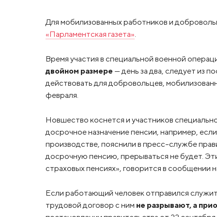
Для мобилизованных работников и добровольц
«Парламентская газета»
.
Время участия в специальной военной операц
двойном размере
— день за два, следует из 
действовать для добровольцев, мобилизованны
февраля.
Новшество коснется и участников специально
досрочное назначение пенсии, например, если
производстве, пояснили в пресс-службе прав
досрочную пенсию, прерываться не будет. Эти
страховых пенсиях», говорится в сообщении н
Если работающий человек отправился служит
трудовой договор с ним
не разрывают, а пр
постановлении правительства от 22 сентября,