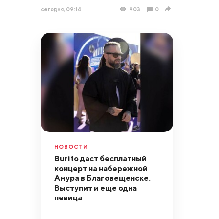
сегодня, 09:14
903
0
НОВОСТИ
Burito даст бесплатный
концерт на набережной
Амура в Благовещенске.
Выступит и еще одна
певица