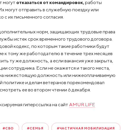
т могут
отказаться от командировок,
работы
 Их могут отправить в служебную поездку или
о с их письменного согласия.
 дополнительных норм, защищающих трудовые права
 службы истек срок временного трудового договора.
довой кодекс, по которым такие работники будут
е к тому же работодателю в течение трех месяцев
ть ту же должность, а если вакансия уже закрыта,
ции сотрудника. Если не окажется и такого места,
 на нижестоящую должность или нижеоплачиваемую
ой политике и делам ветеранов порекомендовал
мотреть ее во втором чтении 6 декабря.
ксируемая гиперссылка на сайт
AMUR.LIFE
#СВО
#СЕМЬЯ
#ЧАСТИЧНАЯ МОБИЛИЗАЦИЯ