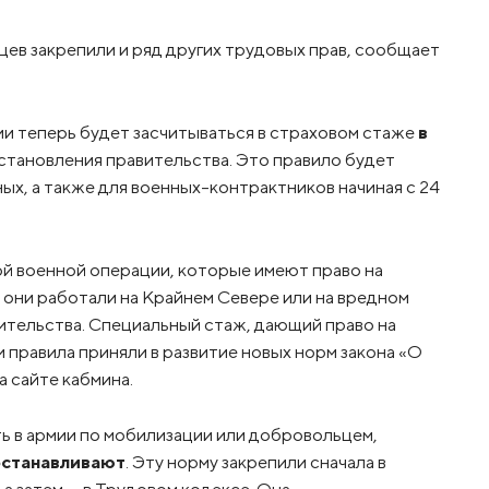
ев закрепили и ряд других трудовых прав, сообщает
ии теперь будет засчитываться в страховом стаже
в
постановления правительства. Это правило будет
х, а также для военных-контрактников начиная с 24
й военной операции, которые имеют право на
 они работали на Крайнем Севере или на вредном
ительства. Специальный стаж, дающий право на
 правила приняли в развитие новых норм закона «О
а сайте кабмина.
ь в армии по мобилизации или добровольцем,
иостанавливают
. Эту норму закрепили сначала в
 а затем — в Трудовом кодексе. Она