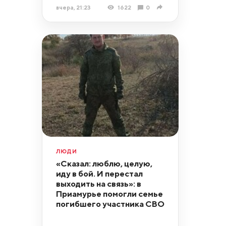
вчера, 21:23
1622
0
ЛЮДИ
«Сказал: люблю, целую,
иду в бой. И перестал
выходить на связь»: в
Приамурье помогли семье
погибшего участника СВО