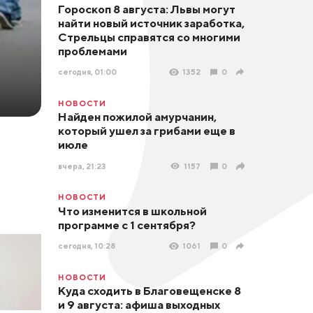
Гороскоп 8 августа: Львы могут
найти новый источник заработка,
Стрельцы справятся со многими
проблемами
сегодня, 01:00
1352
0
НОВОСТИ
Найден пожилой амурчанин,
который ушел за грибами еще в
июле
вчера, 21:23
1157
0
НОВОСТИ
Что изменится в школьной
программе с 1 сентября?
сегодня, 10:28
1061
0
НОВОСТИ
Куда сходить в Благовещенске 8
и 9 августа: афиша выходных