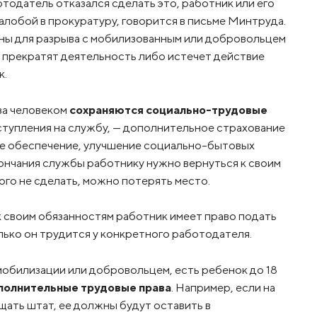
отодатель отказался сделать это, работник или его
алобой в прокуратуру, говорится в письме Минтруда.
ины для разрыва с мобилизованным или добровольцем
П прекратят деятельность либо истечет действие
к.
 за человеком
сохраняются социально-трудовые
оступления на службу, — дополнительное страхование
ое обеспечение, улучшение социально-бытовых
окончания службы работнику нужно вернуться к своим
ого не сделать, можно потерять место.
к своим обязанностям работник имеет право подать
лько он трудится у конкретного работодателя.
мобилизации или добровольцем, есть ребенок до 18
полнительные трудовые права
. Например, если на
щать штат, ее должны будут оставить в