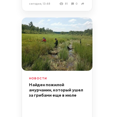
сегодня, 13:48
81
0
НОВОСТИ
Найден пожилой
амурчанин, который ушел
за грибами еще в июле