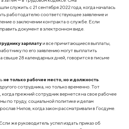
ли служить с 21 сентября 2022 года, когда началась
дать работодателю соответствующее заявление и
ление о заключении контракта о службе. Если
править документ в электронном виде.
труднику зарплату
и все причитающиеся выплаты,
аботнику по его заявлению могут выплатить
а свыше 28 календарных дней, говорится в письме
ть
не только рабочее место, но и должность
.
другого сотрудника, но только временно. Тот
 когда прежний сотрудник вернется на свое рабочее
мы по труду, социальной политике и делам
ослав Нилов, когда закон рассматривали в Госдуме.
Если же руководитель успел издать приказ об