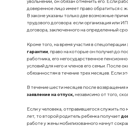
увольнении, он обязан отменить его. Если раб
доверенное лицо имеет право обратиться с ж
В законе указаны только две возможные прич
трудового договора: если организация или И
договора, заключенного на определенный сро
Кроме того, на время участия в спецоперации
гарантии
, право на которые он получил до п
работника, его негосударственное пенсионн
условий для него и членов его семьи. После 
обязанностям в течение трех месяцев. Если эт
В течение шести месяцев после возвращения 
заявление на отпуск,
независимо от того, ско
Если у человека, отправившегося служить по 
лет, то второй родитель ребенка получает
до
работе у жены мобилизованного начнут сокра