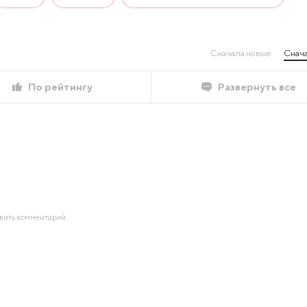
Сначала новые
Снача
По рейтингу
Развернуть все
авить комментарий.