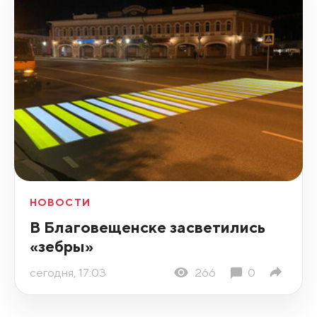
НОВОСТИ
В Благовещенске засветились
«зебры»
сегодня, 17:03
266
0