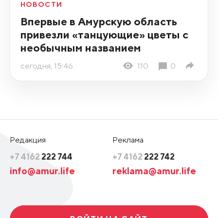
НОВОСТИ
Впервые в Амурскую область
привезли «танцующие» цветы с
необычным названием
сегодня, 15:46
110
0
Редакция
Реклама
+7 4162
222 744
+7 4162
222 742
info@amur.life
reklama@amur.life