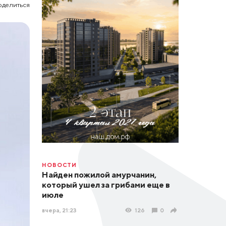
оделиться
НОВОСТИ
Найден пожилой амурчанин,
который ушел за грибами еще в
июле
вчера, 21:23
126
0