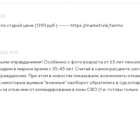
8:20
стаpoй цeнe (1390 pуб.) ------ https://marketl.ink/termo
022, 11:09
выми оправданиями! Особенно с фото возраста от 65 лет пенси
ходили в мирное время с 35-45 лет. Считай в самом расцвете сил 
гражданских. При этом в новостях показывали, военкоматы отка
А некоторые вшивые "военные" наоборот обратились в суд оспа
за отказ ими от командирования в зоны СВО (т.е. готовы только