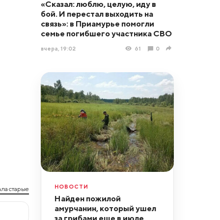
«Сказал: люблю, целую, иду в
бой. И перестал выходить на
связь»: в Приамурье помогли
семье погибшего участника СВО
вчера, 19:02
61
0
НОВОСТИ
ла старые
Найден пожилой
амурчанин, который ушел
за грибами еще в июле