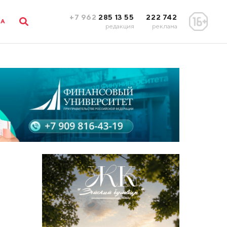
+7 962
285 13 55
222 742
ЛА
редакция
реклама