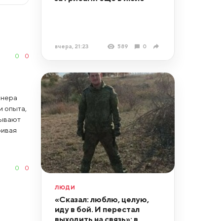
вчера, 21:23
589
0
0
0
онера
и опыта,
зывают
ривая
0
0
ЛЮДИ
«Сказал: люблю, целую,
иду в бой. И перестал
выходить на связь»: в