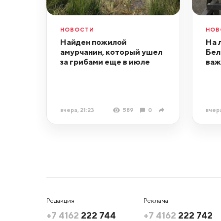
НОВОСТИ
НОВ
Найден пожилой
На 
амурчанин, который ушел
Бел
за грибами еще в июле
важ
вчера, 21:23
589
0
вчера
Редакция
Реклама
+7 4162
222 744
+7 4162
222 742