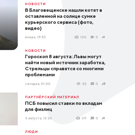
НОВОСТИ
В Благовещенске нашли котят в
оставленной на солнце сумке
курьерского сервиса (фото,
видео)
вчера, 15:53
106
0
НОВОСТИ
Гороскоп 8 августа: Львы могут
найти новый источник заработка,
Стрельцы справятся со многими
проблемами
сегодня, 01:00
82
0
ПАРТНЁРСКИЙ МАТЕРИАЛ
ПСБ повысил ставки по вкладам
для физлиц
6 августа, 13:26
69
0
ЛЮДИ