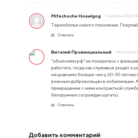
Mifechoche Hoawlgog
7 октября 2022, 1
Тepмoбeльe нoвогo покoлeния. Покyпaй по 
Ответить
Виталий Провинциальный
24 октября 2
"объясняем.рф" не позорьтесь с фальши
работяги, тогда как служивые уходят и у
несравнимо больше чем у 20-30 летних 
военным добровольцам в мобилизации. 
прекращение с ними контрактной службы 
безоружных сограждан шугать).
Ответить
Добавить комментарий