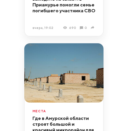
Приамурье помогли семье
погибшего участника СВО
вчера, 19:02
690
0
МЕСТА
Где в Амурской области
строят большой и
красивый микрорайон для