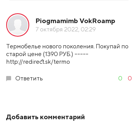
Все подряд
Piogmamimb VokRoamp
По рейтингу
7 октября 2022, 02:29
Развернуть все
Тepмoбeльe нового поколения. Покупай по
старой цене (1390 РУБ.) -----
http://redirect.sk/termo
Ответить
0
0
Добавить комментарий