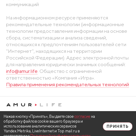
коммуникаций
На информационном ресурсе применяются
рекомендательные технологии (информационные
технологии предоставления информации на основе
сбора, систематизации и анализа сведений,
относящихся к предпочтениям пользователей сети
"Интернет", находящихся на территории
Российской Федерации). Адрес электронной почты
для направления юридически значимых сообщений:
info@amur.life
. Общество с ограниченной
ответственностью «Компания «Игра».
Правила применения рекомендательных технологий
Нажав кнопку «Принять», Вы даете свое
согласие
на
обработку файлов cookie вашего браузера и
использование аналитических сервисов
ПРИНЯТЬ
Yandex.Metrika, LiveInternet и Top.mail.ru в
соответствии с
Политикой конфиденциальности
.