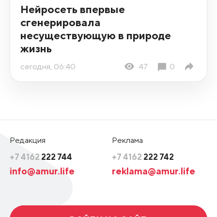
Нейросеть впервые
сгенерировала
несуществующую в природе
жизнь
сегодня, 06:40
47
0
Редакция
Реклама
+7 4162
222 744
+7 4162
222 742
info@amur.life
reklama@amur.life