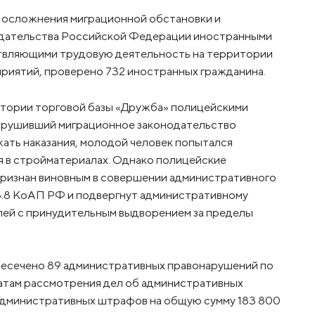
 осложнения миграционной обстановки и
одательства Российской Федерации иностранными
ствляющими трудовую деятельность на территории
приятий, проверено 732 иностранных гражданина.
итории торговой базы «Дружба» полицейскими
нарушивший миграционное законодательство
ать наказания, молодой человек попытался
я в стройматериалах. Однако полицейские
признан виновным в совершении административного
 18.8 КоАП РФ и подвергнут административному
блей с принудительным выдворением за пределы
ресечено 89 административных правонарушений по
татам рассмотрения дел об административных
административных штрафов на общую сумму 183 800