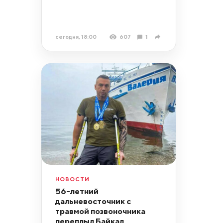
сегодня, 18:00
607
1
НОВОСТИ
56-летний
дальневосточник с
травмой позвоночника
переплыл Байкал