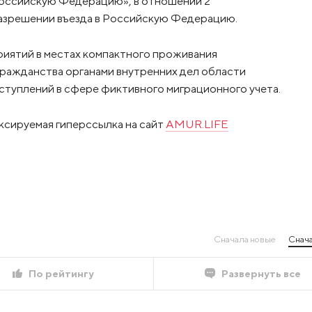
Российскую Федерацию», в отношении 2
азрешении въезда в Российскую Федерацию.
иятий в местах компактного проживания
гражданства органами внутренних дел области
ступлений в сфере фиктивного миграционного учета.
ксируемая гиперссылка на сайт
AMUR.LIFE
Сначала новые
Снача
По рейтингу
Развернуть все