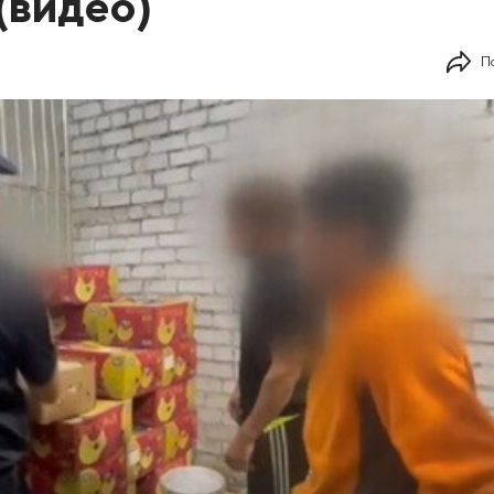
(видео)
П