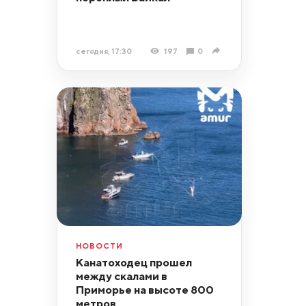
сегодня, 17:30
197
0
НОВОСТИ
Канатоходец прошел
между скалами в
Приморье на высоте 800
метров