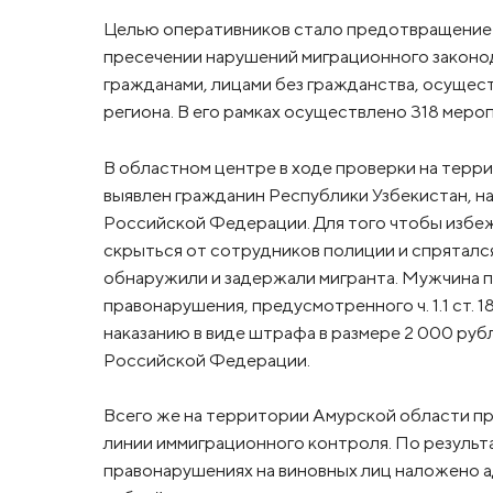
Целью оперативников стало предотвращение
пресечении нарушений миграционного закон
гражданами, лицами без гражданства, осуще
региона. В его рамках осуществлено 318 меро
В областном центре в ходе проверки на терр
выявлен гражданин Республики Узбекистан, 
Российской Федерации. Для того чтобы избеж
скрыться от сотрудников полиции и спряталс
обнаружили и задержали мигранта. Мужчина 
правонарушения, предусмотренного ч. 1.1 ст.
наказанию в виде штрафа в размере 2 000 ру
Российской Федерации.
Всего же на территории Амурской области п
линии иммиграционного контроля. По резуль
правонарушениях на виновных лиц наложено 