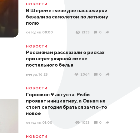
НОВОСТИ
В Шереметьеве две пассажирки
бежали за самолетом по летному
полю
сегодня, 08:00
2153
0
НОВОСТИ
Россиянам рассказали о рисках
при нерегулярной смене
постельного белья
вчера, 16:23
2064
0
НОВОСТИ
Гороскоп 9 августа: Рыбы
проявят инициативу, а Овнам не
стоит сегодня браться за что-то
новое
сегодня, 01:00
1053
0
НОВОСТИ