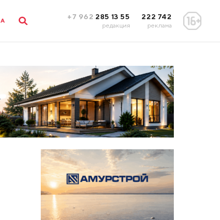
+7 962
285 13 55
222 742
ЛА
редакция
реклама