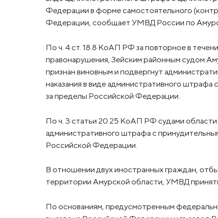
Федерации в форме самостоятельного (контр
Федерации, сообщает УМВД России по Амурс
По ч. 4 ст. 18.8 КоАП РФ за повторное в теч
правонарушения, Зейским районным судом Ам
признан виновным и подвергнут администрати
наказания в виде административного штрафа
за пределы Российской Федерации.
По ч. 3 статьи 20.25 КоАП РФ судами област
административного штрафа с принудительны
Российской Федерации.
В отношении двух иностранных граждан, отбы
территории Амурской области, УМВД принят
По основаниям, предусмотренным федеральны