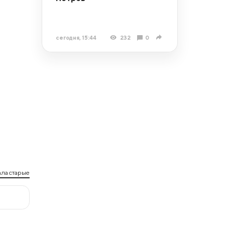
сегодня, 15:44
232
0
ла старые