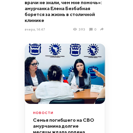
врачи не знали, чем мне помочь»:
амурчанка Елена Безбабная
борется за жизнь в столичной
клинике
вчера, 14:47
393
0
НОВОСТИ
Семья погибшего на СВО
амурчанина долгие
месяцы ждала ордена