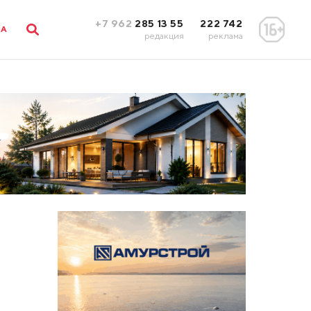
+7 962
285 13 55
222 742
ЛА
редакция
реклама