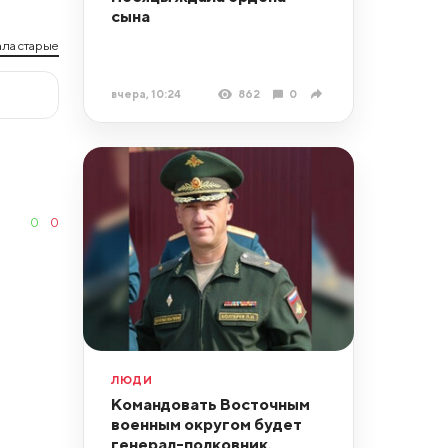
сына
ла старые
вчера, 10:24
862
0
0
0
ЛЮДИ
Командовать Восточным
военным округом будет
генерал-полковник,