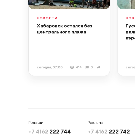
НОВОСТИ
НОВ
Хабаровск остался без
Гус
центрального пляжа
дал
аэр
сегодня, 07:00
414
0
сегод
Редакция
Реклама
+7 4162
222 744
+7 4162
222 742