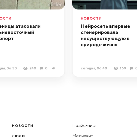
ОСТИ
НОВОСТИ
еницы атаковали
Нейросеть впервые
ьневосточный
сгенерировала
опорт
несуществующую в
природе жизнь
ня, 06:50
240
0
сегодня, 06:40
169
Прайс-лист
НОВОСТИ
Медиакит
ЛЮДИ