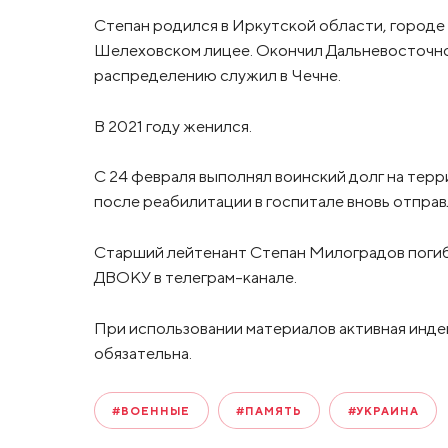
Степан родился в Иркутской области, городе 
Шелеховском лицее. Окончил Дальневосточное
распределению служил в Чечне.
В 2021 году женился.
С 24 февраля выполнял воинский долг на терри
после реабилитации в госпитале вновь отправл
Старший лейтенант Степан Милоградов погиб 
ДВОКУ в телеграм-канале.
При использовании материалов активная инде
обязательна.
#ВОЕННЫЕ
#ПАМЯТЬ
#УКРАИНА