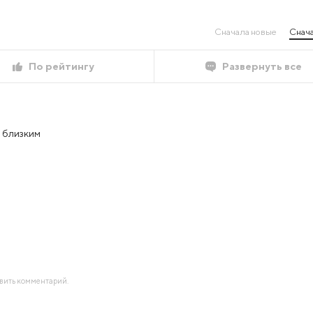
Сначала новые
Снача
По рейтингу
Развернуть все
 близким
авить комментарий.