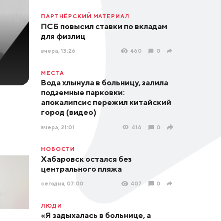
ПАРТНЁРСКИЙ МАТЕРИАЛ
ПСБ повысил ставки по вкладам
для физлиц
вчера, 13:26
460
0
МЕСТА
Вода хлынула в больницу, залила
подземные парковки:
апокалипсис пережил китайский
город (видео)
вчера, 21:01
416
0
НОВОСТИ
Хабаровск остался без
центрального пляжа
сегодня, 07:00
407
0
ЛЮДИ
«Я задыхалась в больнице, а