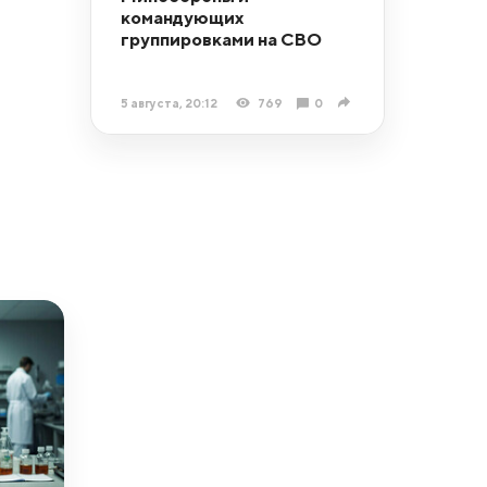
командующих
группировками на СВО
5 августа, 20:12
769
0