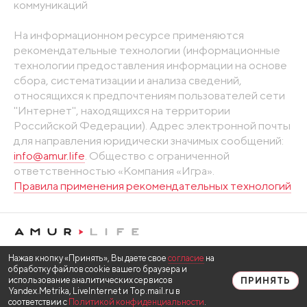
коммуникаций
На информационном ресурсе применяются
рекомендательные технологии (информационные
технологии предоставления информации на основе
сбора, систематизации и анализа сведений,
относящихся к предпочтениям пользователей сети
"Интернет", находящихся на территории
Российской Федерации). Адрес электронной почты
для направления юридически значимых сообщений:
info@amur.life
. Общество с ограниченной
ответственностью «Компания «Игра».
Правила применения рекомендательных технологий
Нажав кнопку «Принять», Вы даете свое
согласие
на
обработку файлов cookie вашего браузера и
использование аналитических сервисов
ПРИНЯТЬ
Yandex.Metrika, LiveInternet и Top.mail.ru в
соответствии с
Политикой конфиденциальности
.