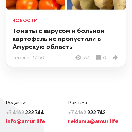
НОВОСТИ
Томаты с вирусом и больной
картофель не пропустили в
Амурскую область
сегодня, 17:50
84
0
Редакция
Реклама
+7 4162
222 744
+7 4162
222 742
info@amur.life
reklama@amur.life