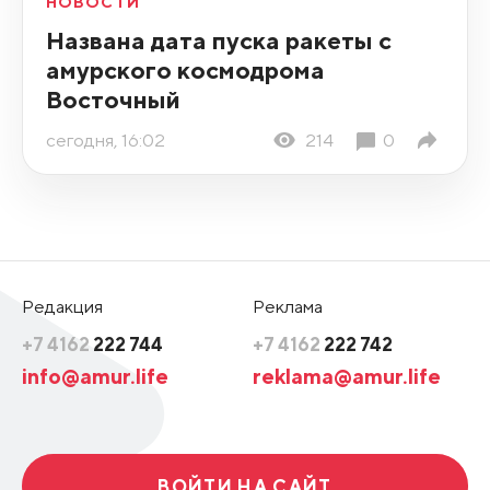
НОВОСТИ
Названа дата пуска ракеты с
амурского космодрома
Восточный
сегодня, 16:02
214
0
Редакция
Реклама
+7 4162
222 744
+7 4162
222 742
info@amur.life
reklama@amur.life
ВОЙТИ НА САЙТ