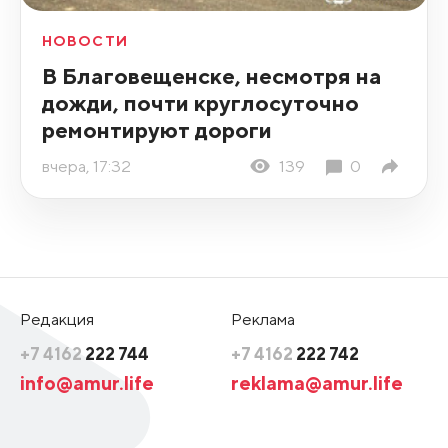
НОВОСТИ
В Благовещенске, несмотря на
дожди, почти круглосуточно
ремонтируют дороги
вчера, 17:32
139
0
Редакция
Реклама
+7 4162
222 744
+7 4162
222 742
info@amur.life
reklama@amur.life