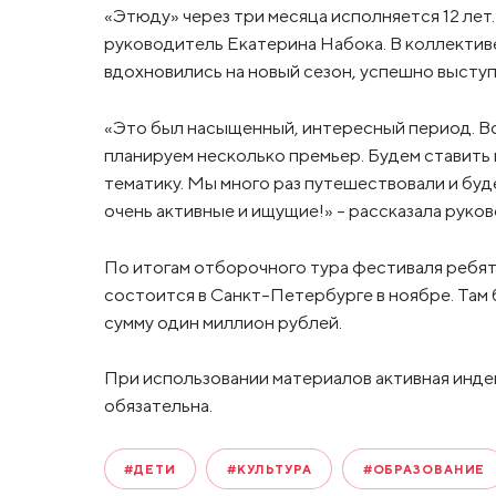
«Этюду» через три месяца исполняется 12 лет
руководитель Екатерина Набока. В коллектив
вдохновились на новый сезон, успешно высту
«Это был насыщенный, интересный период. Все
планируем несколько премьер. Будем ставить
тематику. Мы много раз путешествовали и буд
очень активные и ищущие!» - рассказала руко
По итогам отборочного тура фестиваля ребят
состоится в Санкт-Петербурге в ноябре. Там 
сумму один миллион рублей.
При использовании материалов активная инде
обязательна.
#ДЕТИ
#КУЛЬТУРА
#ОБРАЗОВАНИЕ