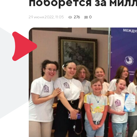
поборется за мил
29 июня 2022, 11:05
276
0