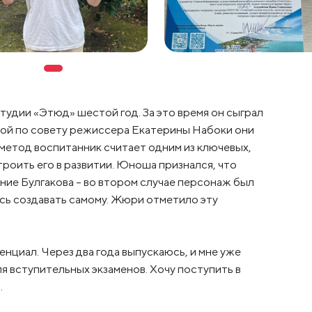
тудии «Этюд» шестой год. За это время он сыграл
ждой по совету режиссера Екатерины Набоки они
метод воспитанник считает одним из ключевых,
роить его в развитии. Юноша признался, что
ение Булгакова - во втором случае персонаж был
сь создавать самому. Жюри отметило эту
енциал. Через два года выпускаюсь, и мне уже
я вступительных экзаменов. Хочу поступить в
.