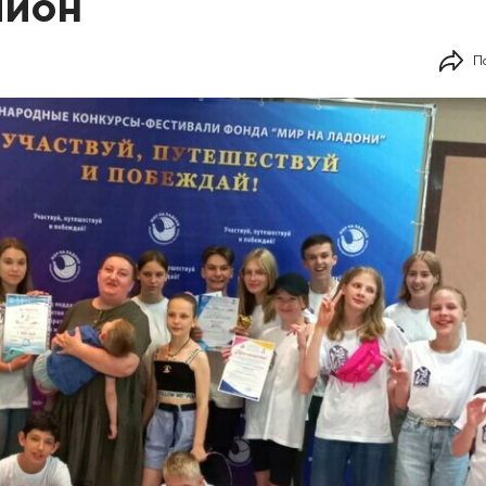
лион
П