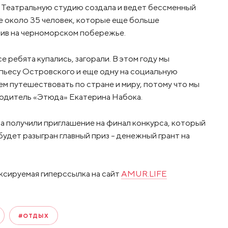
. Театральную студию создала и ведет бессменный
е около 35 человек, которые еще больше
пив на черноморском побережье.
 ребята купались, загорали. В этом году мы
 пьесу Островского и еще одну на социальную
ем путешествовать по стране и миру, потому что мы
водитель «Этюда» Екатерина Набока.
а получили приглашение на финал конкурса, который
будет разыгран главный приз – денежный грант на
ксируемая гиперссылка на сайт
AMUR.LIFE
#ОТДЫХ