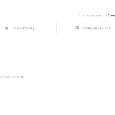
Сначала новые
Снача
По рейтингу
Развернуть все
авить комментарий.