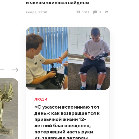
и члены экипажа найдены
вчера, 21:38
1311
0
ЛЮДИ
«С ужасом вспоминаю тот
день»: как возвращается к
привычной жизни 12-
летний благовещенец,
потерявший часть руки
из-за взрыва петарды