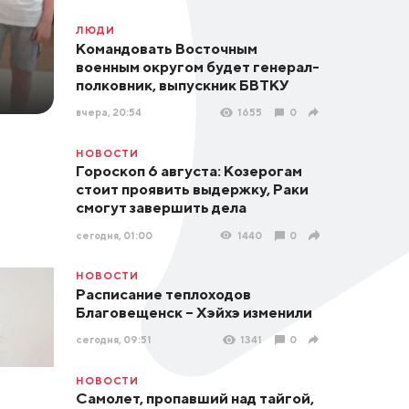
ЛЮДИ
Командовать Восточным
военным округом будет генерал-
полковник, выпускник БВТКУ
вчера, 20:54
1655
0
НОВОСТИ
Гороскоп 6 августа: Козерогам
стоит проявить выдержку, Раки
смогут завершить дела
сегодня, 01:00
1440
0
НОВОСТИ
Расписание теплоходов
Благовещенск – Хэйхэ изменили
сегодня, 09:51
1341
0
НОВОСТИ
Самолет, пропавший над тайгой,