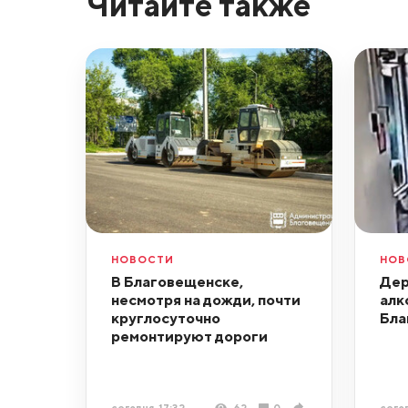
Читайте также
НОВОСТИ
НОВ
В Благовещенске,
Дер
несмотря на дожди, почти
алк
круглосуточно
Бла
ремонтируют дороги
сегодня, 17:32
62
0
сегод