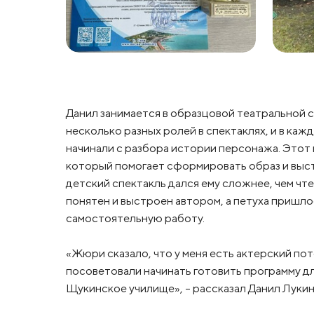
Данил занимается в образцовой театральной с
несколько разных ролей в спектаклях, и в ка
начинали с разбора истории персонажа. Этот 
который помогает сформировать образ и выст
детский спектакль дался ему сложнее, чем чт
понятен и выстроен автором, а петуха пришло
самостоятельную работу.
«Жюри сказало, что у меня есть актерский пот
посоветовали начинать готовить программу дл
Щукинское училище», - рассказал Данил Лукин