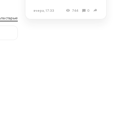
вчера, 17:33
744
0
ла старые