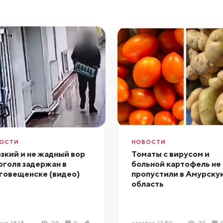
ОСТИ
НОВОСТИ
зкий и не жадный вор
Томаты с вирусом и
оголя задержан в
больной картофель не
говещенске (видео)
пропустили в Амурску
область
ня, 18:18
70
0
сегодня, 17:50
70