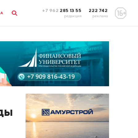
+7 962
285 13 55
222 742
ЛА
редакция
реклама
ды