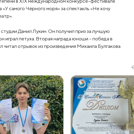
степени в XIX международном конкурсе-фестивале
 «У самого Чёрного моря» за спектакль «Не хочу
еатр».
студии Данил Лукин. Он получил приз за лучшую
он играл петуха. Вторая награда юноши - победа в
л читал отрывок из произведения Михаила Булгакова