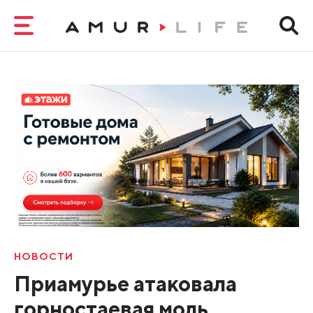
НОВОСТИ
Приамурье атаковала
горностаевая моль